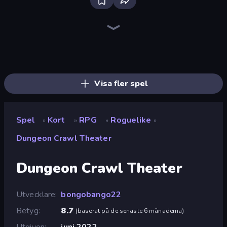
Four Colors
Survival Land
Cardlike
Spider Solitaire
Pocketro
Forest Dump
Merge Royal
Nébula Tarot Cat
Solitaire Home Story
Spooky Tripeaks
Spider Solitaire 2 Suits
Solitaire: The Great Journey
Kingdom Solitaire
Kings and Queens Solitaire TriPeaks
Gin Rummy Mania
Classic Card Games Collection
Card Scramble: Viola's Diner
Emily's Hotel Solitaire
Visa fler spel
Spel
Kort
RPG
Roguelike
»
»
»
»
Dungeon Crawl Theater
Dungeon Crawl Theater
Utvecklare
bongobango22
Betyg
8.7
(
baserat på de senaste 6 månaderna
)
Utgiven
juni 2022