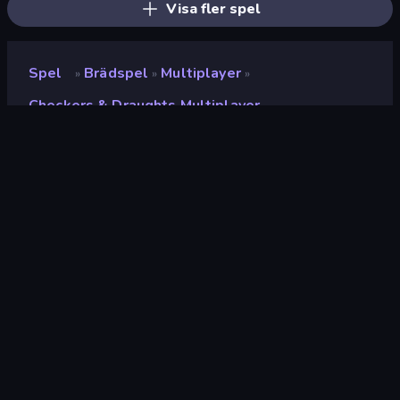
Visa fler spel
Spel
Brädspel
Multiplayer
»
»
»
Checkers & Draughts Multiplayer
Checkers & Draughts
Multiplayer
Utvecklare
Foony
Betyg
9.0
(
baserat på de senaste 6 månaderna
)
Utgiven
mars 2025
Spelmotor
Externally hosted (iframe)
Plattformar
Webbläsare (stationär dator, mobil,
surfplatta), CrazyGames-appen (iOS,
Android)