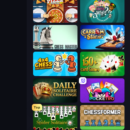
Pizza Challenge
Guess Who Online
Chess Master
Carrom Stars.io
4x4 Chess: Last Man Stand
Classic Card Games Collection
Daily Solitaire Challenge
Pocketro
Top
Spider Solitaire
Chessformer