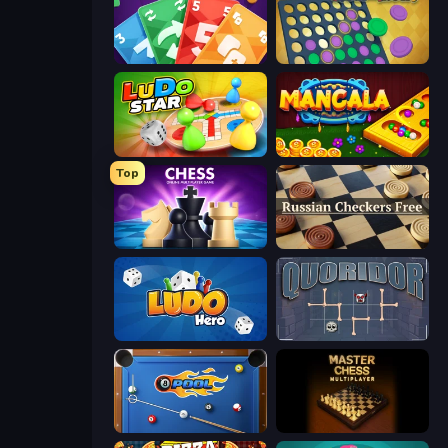
Foono Online Multiplayer
Four in a Row
Ludo Star League
Mancala Online
Top
Chess Online Multiplayer
Russian Checkers Free
Ludo Hero
Quoridor Online
8 Ball Pool
Master Chess