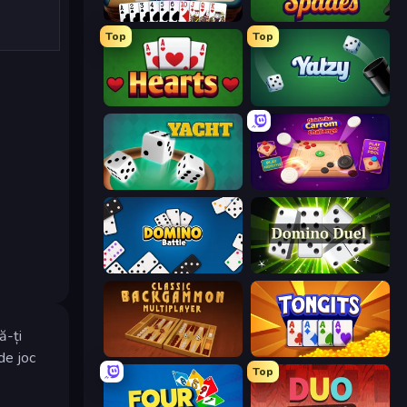
Gin Rummy Mania
Spades
Top
Top
Hearts: Classic
Yatzy
Yacht
Disk Strike: Carrom Challenge
Domino Battle
Domino Duel
ă-ți
Backgammon Online
Tongits
de joc
Top