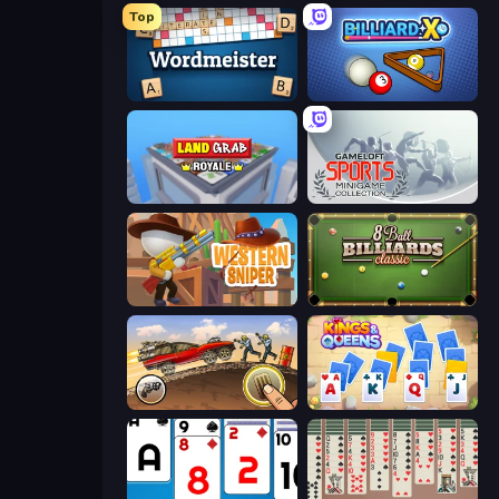
Top
Wordmeister
BilliardX
Landgrab Royale
Gameloft Sports Minigame Collection
Western Sniper
8 Ball Billiards Classic
Earn to Die: Zombie Ride
Kings and Queens Solitaire TriPeaks