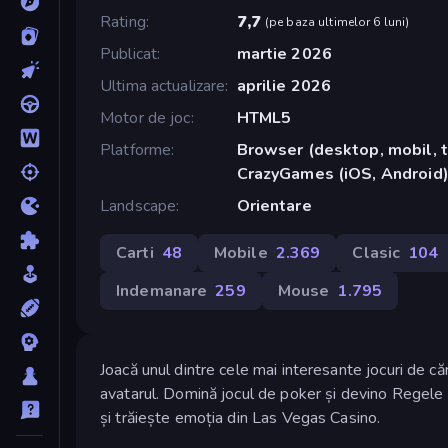
Rating
7,7
(
pe baza ultimelor 6 luni
)
Publicat
martie 2026
Ultima actualizare
aprilie 2026
Motor de joc
HTML5
Platforme
Browser (desktop, mobil, t
CrazyGames (iOS, Android
Landscape
Orientare
Carti
48
Mobile
2.369
Clasic
104
Indemanare
259
Mouse
1.795
Joacă unul dintre cele mai interesante jocuri de că
avatarul. Domină jocul de poker și devino Regele
și trăiește emoția din Las Vegas Casino.