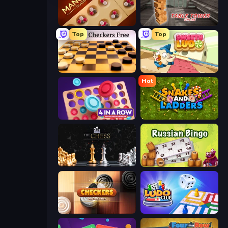
Mancala Classic
Table Tower Online
Top
Top
English Checkers Free
Sweety Ludo
Hot
Connect 4 Online Multiplayer
Snakes and Ladders
The Chess
Russian Bingo
Checkers Deluxe Edition
Ludo Club