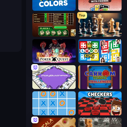
Four Colors
DUO With Friends
Top
Yahtzee Online
Chess Free
Poker Quest
Ludo King
PolyBusiness (Unofficial Monopoly)
Carrom Masti Challenges
Tic Tac Toe Online
Checkers & Draughts Multiplayer