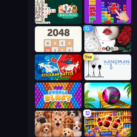
Mahjongg Solitaire
BlockBuster Puzzle
2048
Numicolor
Top
Stickman battle 1-4 Players
Hangman
Bubble Blast
Rolling Balls Sea Race
Jigpic Solitaire
Goods Triple Match 3D