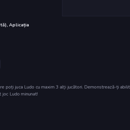
ă), Aplicația
 poți juca Ludo cu maxim 3 alți jucători. Demonstrează-ți abilit
st joc Ludo minunat!