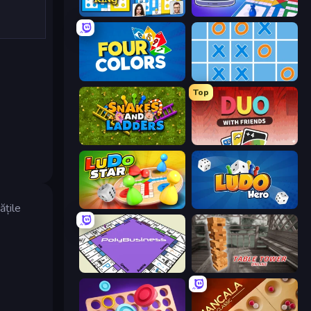
Ludo King
Ludo Club
Four Colors
Tic Tac Toe Online
Top
Snakes and Ladders
DUO With Friends
Ludo Star League
Ludo Hero
ățile
PolyBusiness (Unofficial Monopoly)
Table Tower Online