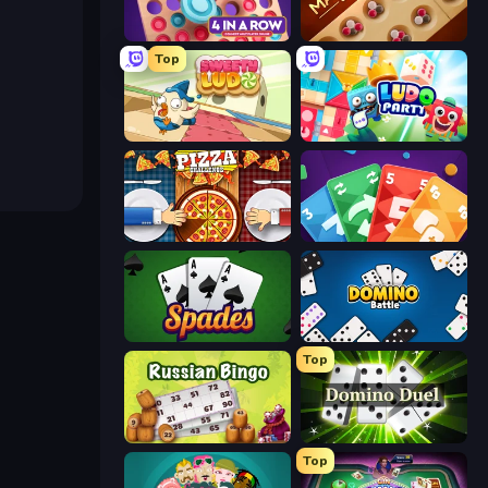
Connect 4 Online Multiplayer
Mancala Classic
Top
Sweety Ludo
Ludo Party
Pizza Challenge
Foono Online Multiplayer
Spades
Domino Battle
Top
Russian Bingo
Domino Duel
Top