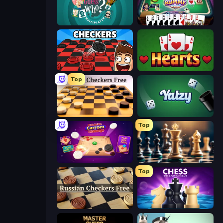
Guess Who Online
Gin Rummy Mania
Checkers & Draughts Multiplayer
Hearts: Classic
Top
English Checkers Free
Yatzy
Top
Disk Strike: Carrom Challenge
Chess Free
Top
Russian Checkers Free
Chess Online Multiplayer