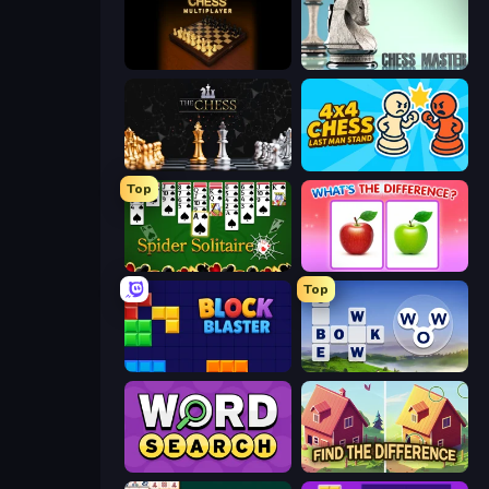
Master Chess
Chess Master
The Chess
4x4 Chess: Last Man Stand
Top
Spider Solitaire
What's The Difference?
Top
Block Blaster
Words of Wonders
Daily Word Search
Find The Difference