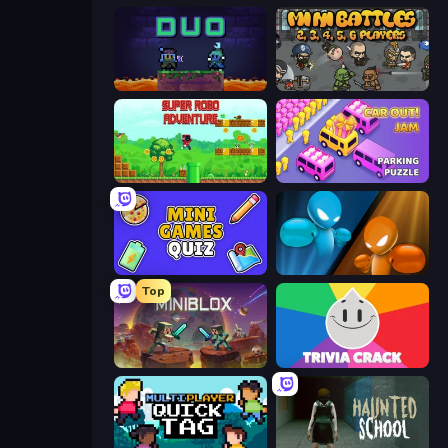
Duo
MiniBattles
Super Robo - Adventure
Car OUT! Jam Parking Puzzle
Mini Games Quiz
Drunken Boxing
Top
Miniblox
Trivia Crack