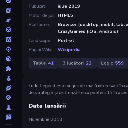
Publicat
iulie 2019
Motor de joc
HTML5
Platforme
Browser (desktop, mobil, tablet
CrazyGames (iOS, Android)
Landscape
Portret
Pagini Wiki
Wikipedia
Tabla
41
3 Jucători
22
Logic
559
Ludo Legend este un joc de masă interesant în care
de strategie și distrează-te cu prietenii tăi în ace
Data lansării
Noiembrie 2018