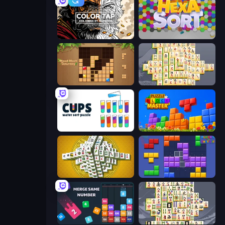
Color Tap: Coloring by Numbers
Hexa Sort
Wood Block Journey
Mahjong Online
Cups - Water Sort Puzzle
Puzzle Block Master
Mahjong Tower
Blocks and that’s it
Drop & Merge the Numbers
Mahjong Titans