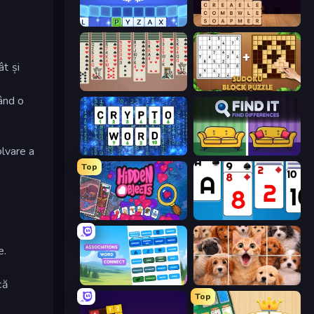
Word Wipe
Word Finder
ât și
Spider Solitaire 2 Suits
Sudoku Block Puzzle
rând o
olvare a
Cryptoword
Find It - Find The Differences
Top
Hidden Objects
Social Solitaire
e.
Associations - Word Connect
Jigpic Solitaire
că
Top