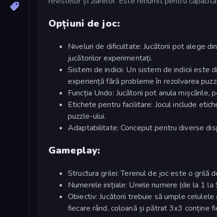
revistelor și ziarelor. Este renumit pentru capacit
Opțiuni de joc:
Niveluri de dificultate: Jucătorii pot alege di
jucătorilor experimentați.
Sistem de indicii: Un sistem de indicii este 
experiență fără probleme în rezolvarea puzzl
Funcția Undo: Jucătorii pot anula mișcările, p
Etichete pentru facilitare: Jocul include eti
puzzle-ului.
Adaptabilitate: Conceput pentru diverse dispo
Gameplay:
Structura grilei: Terenul de joc este o grilă 
Numerele inițiale: Unele numere (de la 1 la 9
Obiectiv: Jucătorii trebuie să umple celulel
fiecare rând, coloană și pătrat 3x3 conține fi