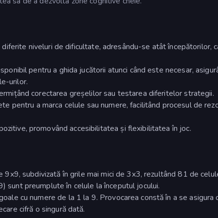
atea sa de a dezvolta zone cognitive cheie.
n diferite niveluri de dificultate, adresându-se atât începătorilor, c
disponibil pentru a ghida jucătorii atunci când este necesar, asigu
e-urilor.
ermițând corectarea greșelilor sau testarea diferitelor strategii.
chete pentru a marca celule sau numere, facilitând procesul de rez
zitive, promovând accesibilitatea și flexibilitatea în joc.
de 9x9, subdivizată în grile mai mici de 3x3, rezultând 81 de celul
) sunt preumplute în celule la începutul jocului.
e goale cu numere de la 1 la 9. Provocarea constă în a se asigura 
ecare cifră o singură dată.