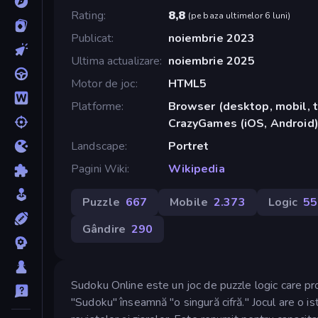
Rating
8,8
(
pe baza ultimelor 6 luni
)
Publicat
noiembrie 2023
Ultima actualizare
noiembrie 2025
Motor de joc
HTML5
Platforme
Browser (desktop, mobil, t
CrazyGames (iOS, Android
Landscape
Portret
Pagini Wiki
Wikipedia
Puzzle
667
Mobile
2.373
Logic
55
Gândire
290
Sudoku Online este un joc de puzzle logic care pro
"Sudoku" înseamnă "o singură cifră." Jocul are o is