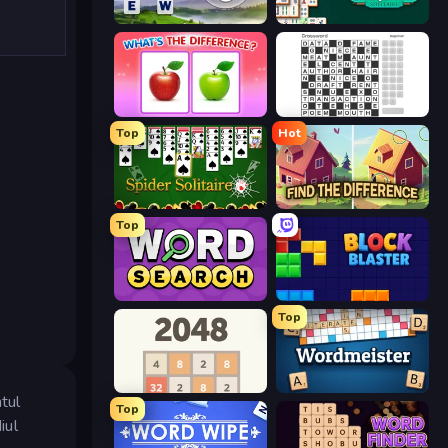
Words of Wonders
Mahjongg Solitaire
What's The Difference?
Crossword
Top
Hot
Spider Solitaire
Find The Difference
Top
Daily Word Search
Block Blaster
Top
2048
Wordmeister
ntul
Top
iul