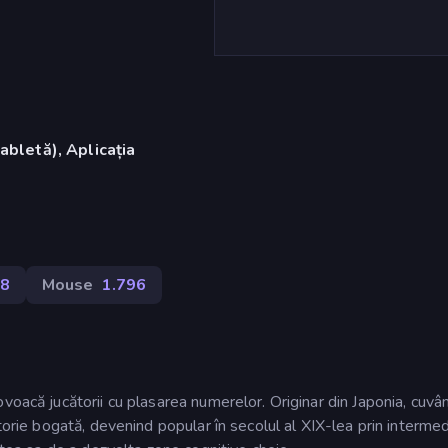
abletă), Aplicația
)
8
Mouse
1.796
voacă jucătorii cu plasarea numerelor. Originar din Japonia, cuvâ
torie bogată, devenind popular în secolul al XIX-lea prin intermed