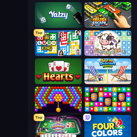
Yatzy
Bus Escape: Clear Jam
Top
Ludo King
Find The Cow
Hearts: Classic
Spot the Difference Forever
Bubble Story
Tap Away Story
Top