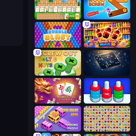
Magic Towers Solitaire
Wood Screw: Bolts Puzzle
Bubble Blast
Goods Triple Match 3D
Screw Out: Bolts and Nuts
Sudoku Classic & Killer
Mahjong Unlimited
Nuts Puzzle: Sort By Color
Car OUT! Jam Parking Puzzle
Same Game Fruit Collapse