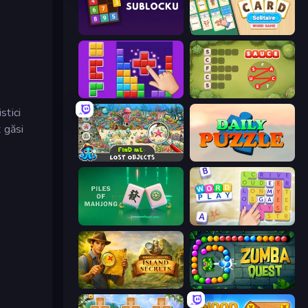
Sublocku
Card Solitaire: Word Game
BlockBuster Puzzle
Crocword
stici
t găsi
Find Me: Lost Objects
Daily Puzzle
Piles of Mahjong
Word Play
Hidden Objects: Island Secrets
Zumba Quest