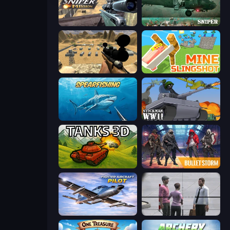
Sniper Mission
SNIPER
Ghost Sniper
Mine Slingshot
Spearfishing
Stickman WW2
Tanks 3D
Bulletstorm
Fighter Aircraft Pilot
Sniper Assassin - Government Agent