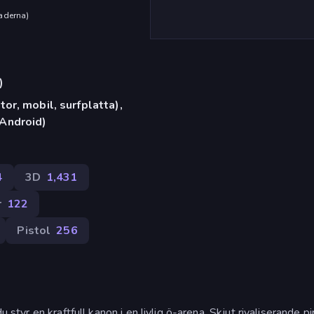
aderna
)
)
or, mobil, surfplatta),
Android)
4
3D
1,431
r
122
Pistol
256
 styr en kraftfull kanon i en livlig ö-arena. Skjut rivaliserande pi