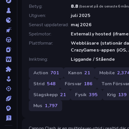
Betyg
8.8
(
baserat på de senaste 6 mån
Utgiven
juli 2025
Senast uppdaterad
maj 2026
Spelmotor
Externally hosted (iframe
Plattformar
Webbläsare (stationär dat
CrazyGames-appen (iOS, 
Inriktning
Liggande / Stående
Action
701
Kanon
21
Mobile
2,37
Strid
548
Försvar
186
Torn Försva
Slagskepp
21
Fysik
395
Krig
139
Mus
1,797
Cannon Clash är en multiplayer-strid i realtid där du