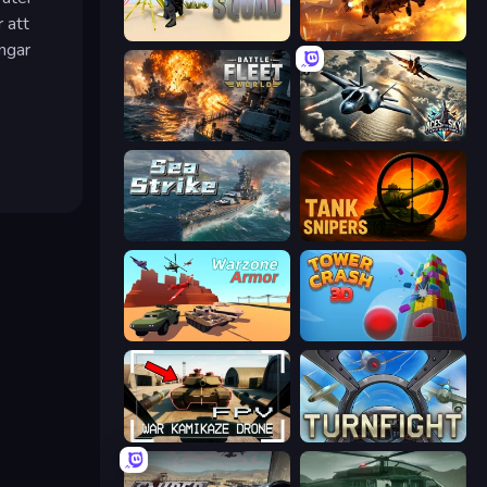
 att
Mortar Squad
Heli Military Base
ingar
Battle Fleet World
Aces of the Sky: Epic Dogfights
Sea Strike
Tank Snipers
Warzone Armor
Tower Crash 3D
FPV War Kamikaze Drone
Turnfight