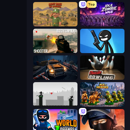
Top
Army Base Of America
Idle Zombie Wave: Survivors
BodyCamera Shooter
Stickman Bullet Warriors
Cars vs Zombies
Classic Bowling
Javelin Fighting
Age of Heroes