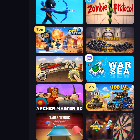
Archers Random
Zombie Protocol
Top
Tower Battle
Ant Kingdom Rush
Earn to Die: Zombie Ride
War Sea
Top
Archer Master 3D: Castle Defense
AOD - Art Of Defense
Table Tennis World Tour
Darts Club