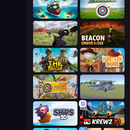
One Treasure
Archery World Tour
Dead Zed
Beacon Under Siege
The Battleground
Western Sniper
Archery Master
3D Flight Simulator
Ships 3D
Krew.io