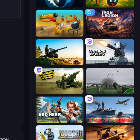
Ships Battlefield 3D
Slingshot Fortress
Cannon Balls 3D
Iron Legion
Artillery Vs Tanks
Attack of Duty
Modern Cannon Strike
Flakmeister
Archers Arena
Real Warships
rater