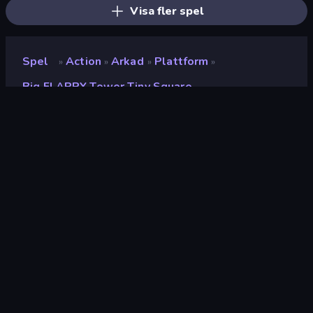
Visa fler spel
Spel
Action
Arkad
Plattform
»
»
»
»
Big FLAPPY Tower Tiny Square
Big FLAPPY Tower Tiny
Square
Utvecklare
EvilObjective
Betyg
9.3
(
baserat på de senaste 6 månaderna
)
Utgiven
januari 2022
Spelmotor
HTML5
Plattformar
Webbläsare (stationär dator, mobil,
surfplatta), CrazyGames-appen
(Android), App Store (iOS, Android),