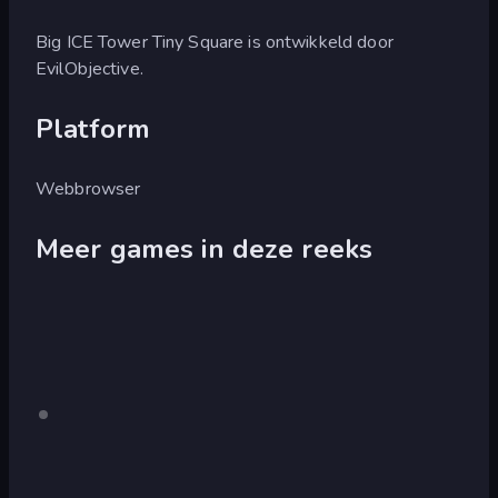
Big ICE Tower Tiny Square is ontwikkeld door
EvilObjective.
Platform
Webbrowser
Meer games in deze reeks
Big
Alleen
Big
desktop
Tower
NEON
Tiny
Tower