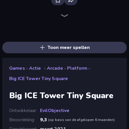
Bloxd.io
Ragdoll Archers
EvoWars.io
Veck.io
Piece of Cake: Merge and Bake
Racing Limits
Traffic Rider
Mahjongg Solitaire
Screw Out: Bolts and Nuts
Words of Wonders
Piles of Mahjong
Designville: Merge & Design
Miniblox
Space Waves
Stickman Clash
SkillWarz
Fortzone Battle Royale
Arrow Escape
Toon meer spellen
Games
Actie
Arcade
Platform
»
»
»
»
Big ICE Tower Tiny Square
Big ICE Tower Tiny Square
Ontwikkelaar
EvilObjective
Beoordeling
9,3
(
op basis van de afgelopen 6 maanden
)
Gepubliceerd
maart 2021