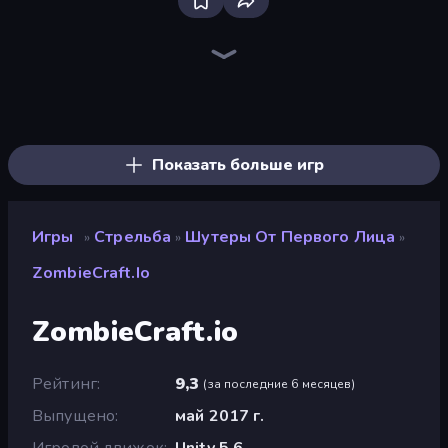
Bloxd.io
Ragdoll Archers
EvoWars.io
Piece of Cake: Merge and Bake
Veck.io
Racing Limits
Traffic Rider
Mahjongg Solitaire
Screw Out: Bolts and Nuts
Words of Wonders
Piles of Mahjong
Designville: Merge & Design
Miniblox
Space Waves
Stickman Clash
SkillWarz
Fortzone Battle Royale
Arrow Escape
Показать больше игр
Игры
Стрельба
Шутеры От Первого Лица
»
»
»
ZombieCraft.io
ZombieCraft.io
Рейтинг
9,3
(
за последние 6 месяцев
)
Выпущено
май 2017 г.
Игровой движок
Unity 5.6