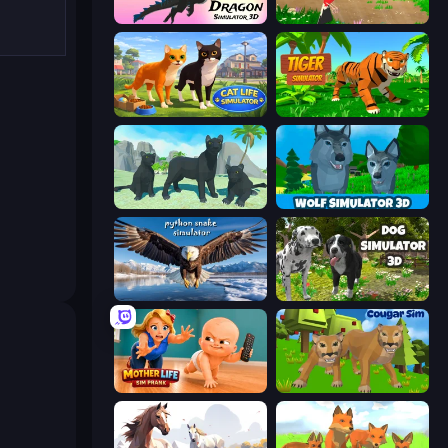
Dragon Simulator 3D
Parrot Simulator
Cat Life Simulator 3D
Tiger Simulator 3D
Panther Family Simulator 3D
Wolf Simulator: Wild Animals 3D
Python Snake Simulator
Dog Simulator 3D
Mother Life Simulator: Prank
Cougar Simulator: Big Cats