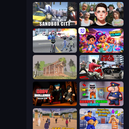
Sandbox City
Schoolboy Escape: Runaway
Amazing Crime Strange Stickman
Imagine Island
Survive In The Forest
Grand Action Simulator: New York
Obby Challenge: Prison Run
Barry's Prison Escape!