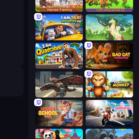
Horse Simulator 3D
Fox Simulator 3D
I Am Taxi Prankster Sim
Unicorn Family Simulator Magic World
I Am Quadrober!
Bad Cat Prankster
Dragon Vice City
Crazy Zoo Monkey
Monkey School Prank
Cat Life Simulator