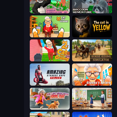
Panda Simulator 3D
Raccoon Adventure: City Simulator 3D
Cat and Granny
The Cat in Yellow
Cat and Granny 2
Horse Riding Simulator
Amazing Strange Rope Police
Bad Cat - Granny's Return
Cat Life Simulator: Devil Cat
High School Teacher Simulator