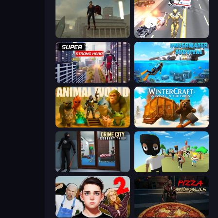
The Superman - Theme is Aliens
Super Crime Steel War Hero
Super Strong Hero
Underwater Survival: Deep Dive
Animal World
WinterCraft: Survival in the Forest
Crime City Robbery Thief Games
Mr. Dude: King of the Hill
Schoolboy Escape 2
Pizza Anomalies