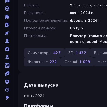
Рейтинг
9,5
(
за последние 6 мес
Выпущено
июнь 2024 г.
Последнее обновление
февраль 2026 г.
Игровой движок
Unity 6
Платформы
Браузер (только д
компьютеров), App 
Симуляторы
427
3D
1 432
Выжив
Животные
222
Casual
1 009
мисс
Дата выпуска
июнь 2024
Платформы