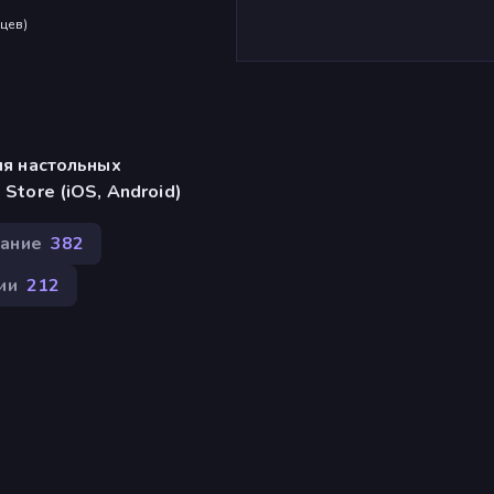
яцев
)
ля настольных
Store (iOS, Android)
ание
382
ии
212