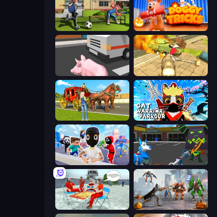
The Prank King
Doggy Tricks
Crazy Pig Simulator
Wild Animal Zoo City Simulator
Horse Cart Transport Taxi Game
Cat Warrior Parkour
Mr. Dude: Online Multiverse Challenge
Robot Dog City Simulator
Alcatraz Prison Escape Plan
Flying Bat Robot Car Transform Game