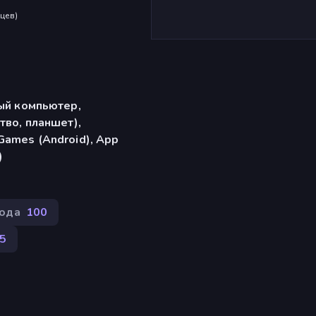
яцев
)
ый компьютер,
тво, планшет),
ames (Android), App
)
ода
100
95