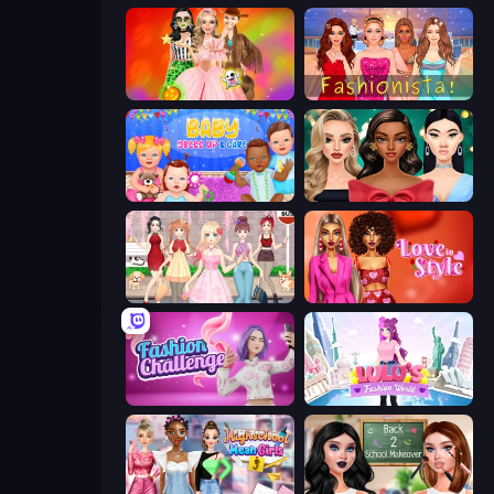
Iconic Halloween Costumes
Fashionista Makeup & Dress Up
Baby Dress Up
New Year's Eve Makeup
Anime Girls Dress Up Games
Love In Style
Fashion Challenge: Catwalk Run
Lulu's Fashion World