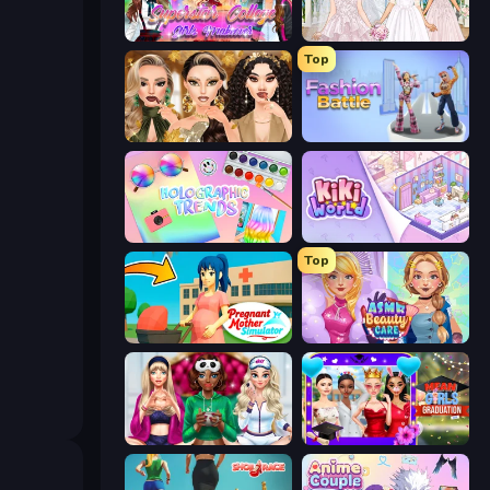
Superstar College Girls Makeover
Model Wedding
Top
Autumn Glam Gala
Fashion Battle
Holographic Trends
KiKi World
Top
Pregnant Mother Simulator
ASMR Beauty Care
BFFs Luxury Loungewear
Mean Girls Graduation Day