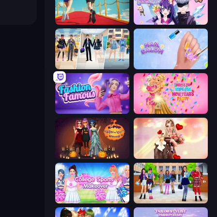
Shoe Race
Anime Couple: Avatar Maker
College Girl & Boy Makeover
Nail Salon
Fashion Famous
Dress To Impress: New Year's Party
K-Pop Halloween Dress Up
GRWM Date Night
College Sport Team Makeover
High School BFFs: Girls Team