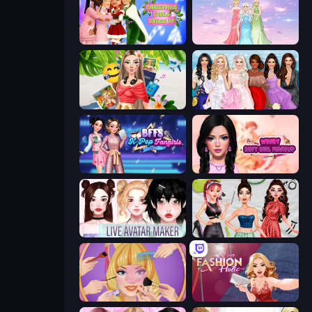
Christmas Girls Dress Up
Tailor Stylist: Fashion Diary
Travel with Me: ASMR Edition
Model Dress Up Girl
BFFs K-Pop Fangirls
Wendy Soft Girl Makeup
Live Avatar Maker: Girls
Brat Girl Summer
Extreme Makeover
Fashion Holic