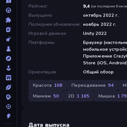
Рейтинг
9,4
(
за последние 6 мес
Выпущено
октябрь 2022 г.
Последнее обновление
ноябрь 2022 г.
Игровой движок
Unity 2022
Платформы
Браузер (настольн
мобильное устройс
Приложение CrazyG
Store (iOS, Android
Ориентация
Общий обзор
Красота
108
Переодевание
94
М
Макияж
50
2D
1 165
Мышка
1 7
Дата выпуска