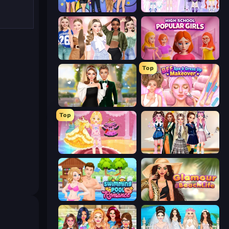
College Girls Team Makeover
Idol Livestream: Fashion Game
Fashion Week 2025
High School Popular Girls
Top
Valentine's Day Proposal
BFF Makeover - Spa & Dress Up
Top
Royal Glow Princess Makeover
Back To School: Uniforms Edition
Swimming Pool Romance
Glamour Beach Life