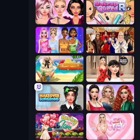
New Year Makeup Trends
Make Up Queen R
Monochrome Looks
Royal Dress Up - Fashion Queen
Summer Aesthetics
Shopaholic Black Friday
Makeover Surgeons
Colored Denim Trends
Harley Learns To Love
What's In My Bag