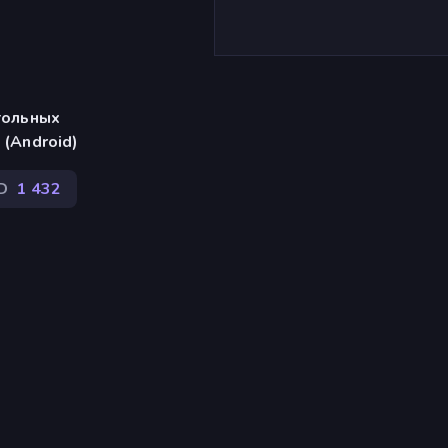
тольных
 (Android)
D
1 432