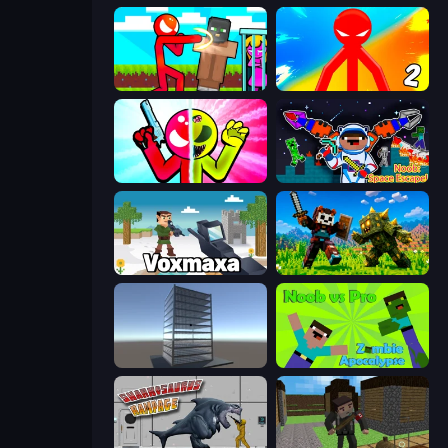
Stickman vs Villager: Save the Girl
Red Stickman vs Monster School 2
Stickman Zombie vs Stickman Hero
Noob: Space Escape!
Voxmaxa
CraftSlayer: Apocalypse
Craft 3D
Noob vs Pro: Zombie Apocalypse