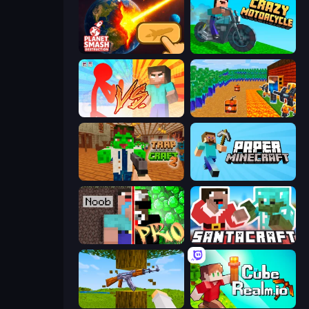
Planet Smash Destruction
Crazy Motorcycle
Red Stickman vs Monster School
Noob Tower Defense
Trap Craft 2
Paper Minecraft
Noob vs Pro: Challenge
SantaCraft
Mine Shooter 3D
CubeRealm.io