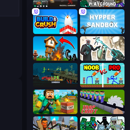
Last Play: Ragdoll Sandbox
Playground
Build and Crush
Hypper Sandbox
Noob Fuse
Skibidi Toilets: Infection
Lime Playground Sandbox
DOP Noob: Draw to Save
Voxel Playground: Ragdoll Noob
Trap Craft