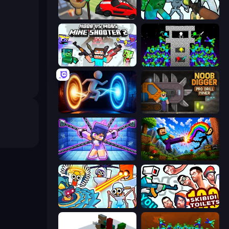
Cars vs Skibidi Toilet
Mine Shooter: Save Your World
Mine Shooter 2: Noob vs Mobs
Stick Epic Fighter
Portal Escape
Noob Digger: Pro Drill Miner
Mini Mine
Noob: Wall Crusher
Toilets Worms Shooter
You vs 100 Skibidi Toilets