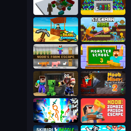
Craft Destroy
Stick Fighter vs Zombies
Island Expander
Stickman King
Noob's Farm Escape
Monster School 3
Noob Trolls Pro
Noob Miner 2: Escape From Prison
Stickman Epic
Noob: Zombie Prison Escape