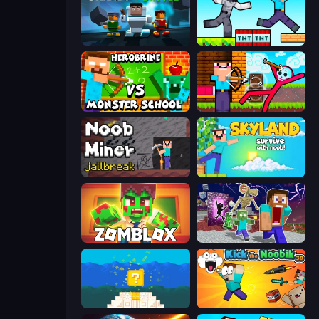
Skibidi Battle
Noob Gigachad: Parkour Tricks Challenge
Herobrine vs Monster School
Noob Archer vs Stickman Zombie
Noob Miner: Escape From Prison
Skyland Survive With Noob!
Zomblox
Monster School Herobrine Siren Head
Noob vs Pro 4: Lucky Block
Kick the Noobik 3D