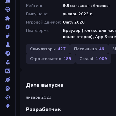
Рейтинг
9,5
(
за последние 6 месяцев
)
Выпущено
январь 2023 г.
Игровой движок
Unity 2020
Платформы
Браузер (только для нас
компьютеров), App Store
Симуляторы
427
Песочница
46
3
Строительство
189
Casual
1 009
Дата выпуска
январь 2023
Разработчик