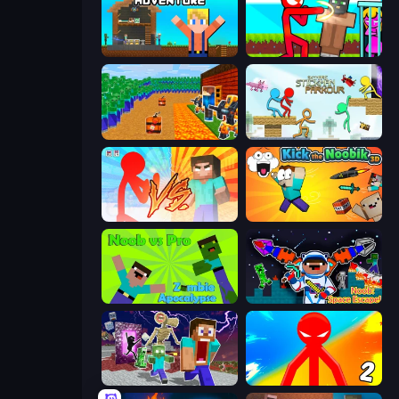
Survival Craft Adventure
Stickman vs Villager: Save the Girl
Noob Tower Defense
Stickman Parkour Master
Red Stickman vs Monster School
Kick the Noobik 3D
Noob vs Pro: Zombie Apocalypse
Noob: Space Escape!
Monster School Herobrine Siren Head
Red Stickman vs Monster School 2