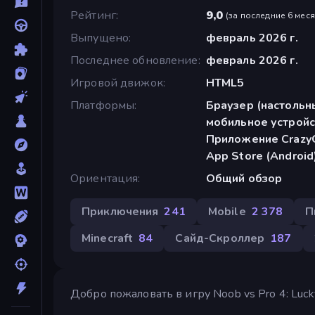
Рейтинг
9,0
(
за последние 6 мес
Выпущено
февраль 2026 г.
Последнее обновление
февраль 2026 г.
Игровой движок
HTML5
Платформы
Браузер (настольн
мобильное устройс
Приложение CrazyG
App Store (Android
Ориентация
Общий обзор
Приключения
241
Mobile
2 378
П
Minecraft
84
Сайд-Скроллер
187
Добро пожаловать в игру Noob vs Pro 4: Lucky