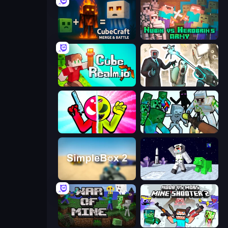
CubeCraft: Merge & Battle
Nubik vs Herobrin's Army
CubeRealm.io
Skibidi Toilets: Infection
Stickman Zombie vs Stickman Hero
Mine Shooter: Save Your World
SimpleBox 2
SpaceCraft Noob: Return to Earth
War of Mine
Mine Shooter 2: Noob vs Mobs