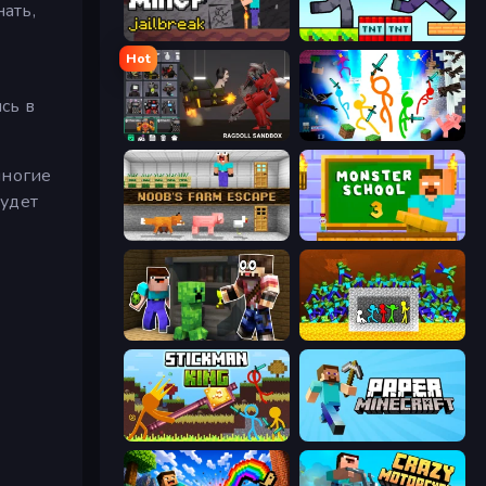
ать,
Noob Miner: Escape From Prison
Noob Gigachad: Parkour Tricks Challenge
Hot
сь в
Last Play: Ragdoll Sandbox
Stickman Epic
многие
будет
Noob's Farm Escape
Monster School 3
Noob Trolls Pro
Stick Fighter vs Zombies
Stickman King
Paper Minecraft