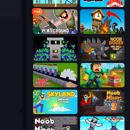
DOP Noob: Draw to Save
Build and Crush
Hot
Playground
Noob Fuse
Stick Epic Fighter
Noob Digger: Pro Drill Miner
Trap Craft
Voxel Playground: Ragdoll Noob
Skyland Survive With Noob!
Noob Miner 2: Escape From Prison