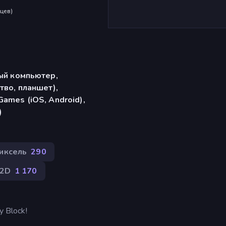
яцев
)
ый компьютер,
тво, планшет),
ames (iOS, Android),
)
иксель
290
2D
1 170
 Block!