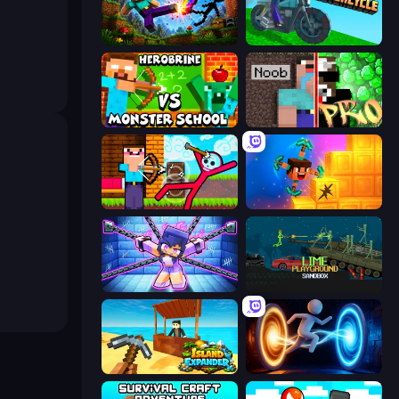
Noob: Wall Crusher
Crazy Motorcycle
Herobrine vs Monster School
Noob vs Pro: Challenge
Noob Archer vs Stickman Zombie
Merge & Dig!
Mini Mine
Lime Playground Sandbox
Island Expander
Portal Escape