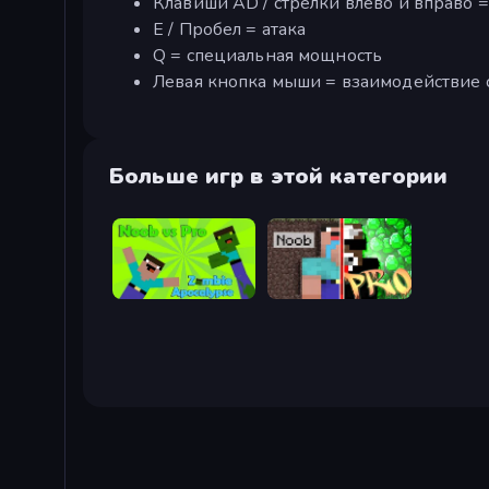
Клавиши AD / стрелки влево и вправо 
E / Пробел = атака
Q = специальная мощность
Левая кнопка мыши = взаимодействие
Больше игр в этой категории
Noob vs Pro: Zombie Apocalypse
Noob vs Pro: Challenge