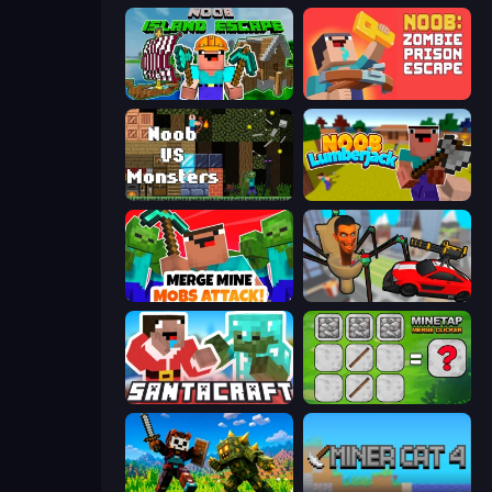
Noob: Island Escape
Noob: Zombie Prison Escape
Noob VS Monsters
Idle Noob Lumberjack
Merge Mine: Mobs Attack!
Cars vs Skibidi Toilet
SantaCraft
MineTap Merge Clicker