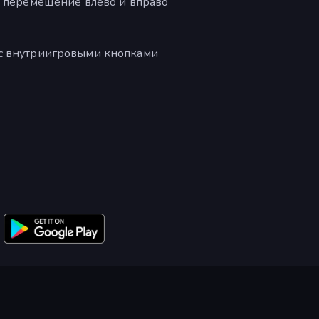
= перемещение влево и вправо
 с внутриигровыми кнопками