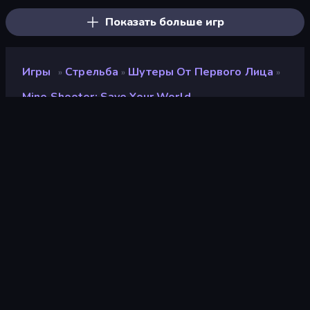
Показать больше игр
Игры
Стрельба
Шутеры От Первого Лица
»
»
»
Mine Shooter: Save Your World
Mine Shooter: Save Your
World
Разработчик
GoGoMan
Рейтинг
9,4
(
за последние 6 месяцев
)
Выпущено
декабрь 2022 г.
Последнее обновление
ноябрь 2024 г.
Игровой движок
Unity 2023
Платформы
Браузер (настольный