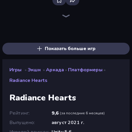
Bloxd.io
Ragdoll Archers
EvoWars.io
Veck.io
Piece of Cake: Merge and Bake
Racing Limits
Traffic Rider
Mahjongg Solitaire
Screw Out: Bolts and Nuts
Words of Wonders
Piles of Mahjong
Designville: Merge & Design
Miniblox
Space Waves
Stickman Clash
SkillWarz
Fortzone Battle Royale
Arrow Escape
Показать больше игр
Игры
Экшн
Аркада
Платформеры
»
»
»
»
Radiance Hearts
Radiance Hearts
Рейтинг
9,6
(
за последние 6 месяцев
)
Выпущено
август 2021 г.
Игровой движок
Unity 5.6