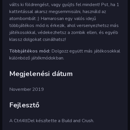
válts ki földrengést, vagy gyújts fel mindent! Pst, ha 1
kattintással akarsz megsemmisülni, használd az
atombombát ;) Hamarosan egy valós idejű
többjátékos mód is érkezik, ahol versenyezhetsz más
játékosokkal, védekezhetsz a zombik ellen, és egyéb
klassz dolgokat csinálhatsz!
Többjátékos mód:
Dolgozz együtt más játékosokkal
különböző játékmódokban.
Megjelenési dátum
November 2019
Fejlesztő
A Ctrl4ltDel készítette a Build and Crush.