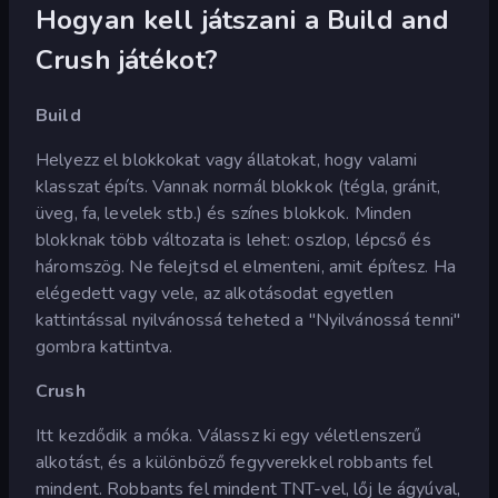
Hogyan kell játszani a Build and
Crush játékot?
Build
Helyezz el blokkokat vagy állatokat, hogy valami
klasszat építs. Vannak normál blokkok (tégla, gránit,
üveg, fa, levelek stb.) és színes blokkok. Minden
blokknak több változata is lehet: oszlop, lépcső és
háromszög. Ne felejtsd el elmenteni, amit építesz. Ha
elégedett vagy vele, az alkotásodat egyetlen
kattintással nyilvánossá teheted a "Nyilvánossá tenni"
gombra kattintva.
Crush
Itt kezdődik a móka. Válassz ki egy véletlenszerű
alkotást, és a különböző fegyverekkel robbants fel
mindent. Robbants fel mindent TNT-vel, lőj le ágyúval,