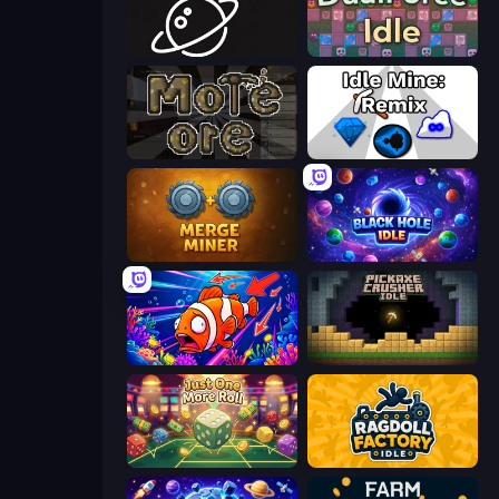
Space Company
DualForce Idle
More Ore
Idle Mine: Remix
Merge Miner
Black Hole Idle
Fish Catch Idle
Pickaxe Crusher Idle
Just One More Roll
Ragdoll Factory Idle