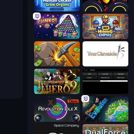
Human Clicker: Grow Organs
Crusher Clicker
PLINKO!
Idle Mining Empire
Mine Clicker
Your Chronicle
Incremental Epic Hero 2
Evolve
Revolution Idle X
Planet Evolution: Idle Clicker