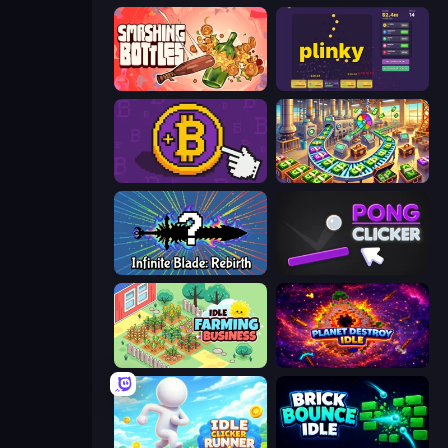
Smashing Bottles
Plinky
Money Maker
Money Factory: Tycoon Idle Game
Infinite Blade: Rebirth
Pong Clicker
Idle Farming Business
Planet Destroy Idle