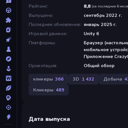
Рейтинг
8,8
(
за последние 6 мес
Выпущено
сентябрь 2022 г.
Последнее обновление
январь 2025 г.
Игровой движок
Unity 6
Платформы
Браузер (настольн
мобильное устройс
Приложение Crazy
Ориентация
Общий обзор
кликеры
366
3D
1 432
Добыча
4
Кликеры
489
Дата выпуска