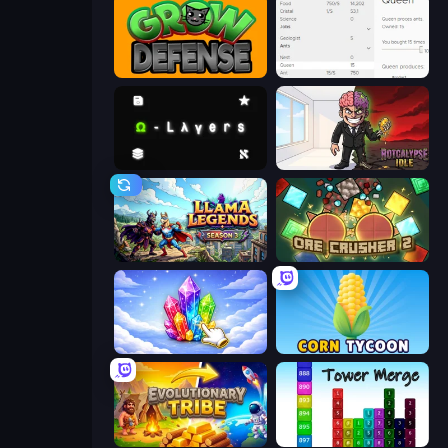
Grow Defense
Idle Ants
Omega Layers
Rotcalypse: Idle Incremental
Llama Legends
OreCrusher 2
Crystalia Idle Clicker
Corn Tycoon
Evolutionary Tribe
Tower Merge