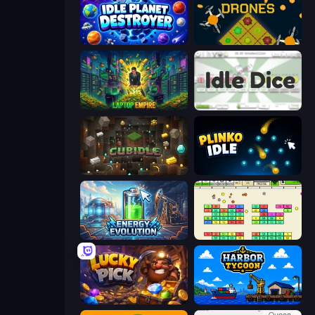
Idle Planet Destroyer
Farm Drones
Laptop Empire
Idle Dice
Cubidle
Plinko Idle
Energy Evolution
Idle Breakout
Lucky Pick
Harbor Tycoon