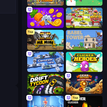
Leek Factory Tycoon
The MachinEGG
Farm Ring Idle
Idle Inventor
Top
Mr. Mine
Babel Tower
Conveyor Idle
Clicker Heroes
Drift Tycoon
Gear Factory
Top