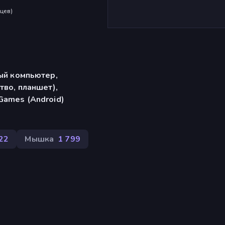
яцев
)
ый компьютер,
тво, планшет),
Games (Android)
22
Мышка
1 799