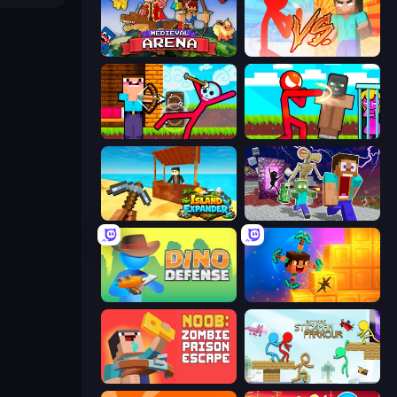
Medieval Arena
Red Stickman vs Monster School
Noob Archer vs Stickman Zombie
Stickman vs Villager: Save the Girl
Island Expander
Monster School Herobrine Siren Head
Dino Defense
Merge & Dig!
Noob: Zombie Prison Escape
Stickman Parkour Master