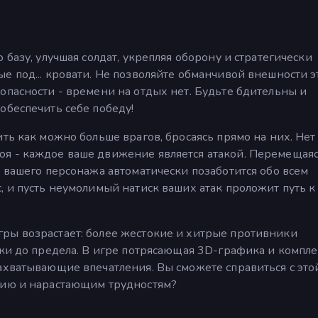
 базу, улучшая солдат, укрепляя оборону и стратегически
е под... кровати. Не позволяйте обманчивой внешности э
опасности - времени на отдых нет. Будьте бдительны и
обеспечить себе победу!
ть как можно больше врагов, бросаясь прямо на них. Нет
я - каждое ваше движение является атакой. Перемещаяс
е вашего персонажа автоматически позаботится обо всем
, и пусть неумолимый натиск ваших атак проложит путь к
ры возрастает: более жестокие и хитрые противники
ыки до предела. В игре потрясающая 3D-графика и компл
ахватывающие впечатления. Вы сможете справиться с это
вию и нарастающим трудностям?