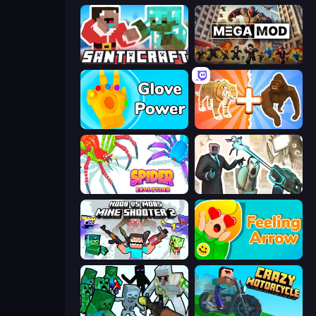
SantaCraft
MegamodGames
Glove Power
Animal DNA Run
Spider Evolution: Runner Game
Skibidi Toilets: Infection
Mine Shooter 2: Noob vs Mobs
Feeling Arrow