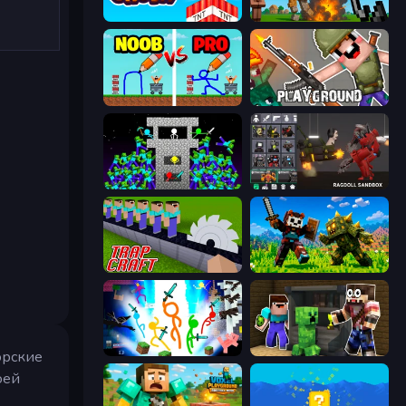
Build and Crush
Noob Fuse
DOP Noob: Draw to Save
Playground
Stick Epic Fighter
Last Play: Ragdoll Sandbox
Trap Craft
CraftSlayer: Apocalypse
Stickman Epic
Noob Trolls Pro
орские
оей