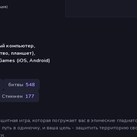
яцев
)
ый компьютер,
тво, планшет),
ames (iOS, Android)
битвы
548
Стикмен
177
щитная игра, которая погружает вас в эпические гладиат
 путь в одиночку, и ваша цель - защитить территорию св
и.