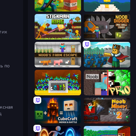
Voxel Playground: Ragdoll Noob
Noob vs Pro 4: Lucky Block
тих
Stickman King
Noob Digger: Pro Drill Miner
ь по
Noob's Farm Escape
Cube Commander
Stick Fighter vs Zombies
Noob vs Pro: Challenge
ексная
й
CubeCraft: Merge & Battle
Noob Miner 2: Escape From Prison