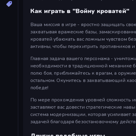
Как играть в "Войну кроватей"
Ваша миссия в игре - яростно защищать свою
захватывая вражеские базы, замаскированны
кроватей убаюкать вас ложным чувством без
активны, чтобы перехитрить противников и 
Главная задача вашего персонажа - уничтожи
необходимости в традиционной механике бо
полю боя, приближайтесь к врагам, а оружи
остальном. Окунитесь в захватывающий хаос
победе!
По мере прохождения уровней сложность иг
заставляют вас довести стратегические нав
система модернизации, которая усиливает з
задачей благодаря безостановочному дейст
Другие подобные игры