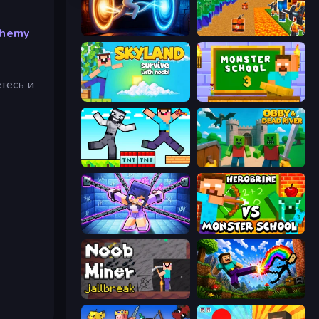
chemy
Portal Escape
Noob Tower Defense
тесь и
Skyland Survive With Noob!
Monster School 3
Noob Gigachad: Parkour Tricks Challenge
Obby & Dead River
Mini Mine
Herobrine vs Monster School
Noob Miner: Escape From Prison
Noob: Wall Crusher