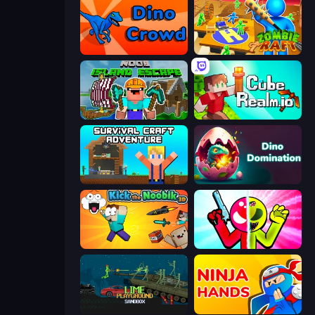
Dino Crowd
Zombie Raft
Noob: Island Escape
CubeRealm.io
Survival Craft Adventure
Dino Domination
Kick the Noobik 3D
Stickman Zombie vs Stickman Hero
Lime Playground Sandbox
Ninja Hands