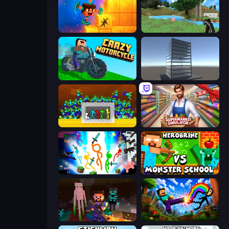
Merge & Dig!
Mine Clone
Crazy Motorcycle
Craft 3D
Stick Fighter vs Zombies
Supermarket Simulator: Store Manager
Stickman Epic
Herobrine vs Monster School
ZombieCraft
Noob: Wall Crusher