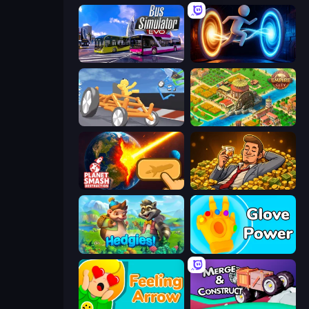
Bus Simulator: EVO
Portal Escape
Draw Crash Race
Empire City
Planet Smash Destruction
Idle Billionaire Tycoon
Hedgies
Glove Power