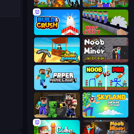
Noob Fuse
Noob: Island Escape
Build and Crush
Trap Craft
Island Expander
Noob Miner: Escape From Prison
Paper Minecraft
DOP Noob: Draw to Save
Noob Trolls Pro
Skyland Survive With Noob!