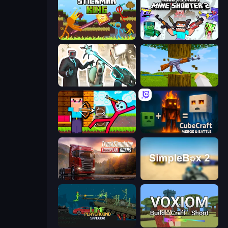
Stickman King
Mine Shooter 2: Noob vs Mobs
Skibidi Toilets: Infection
Mine Shooter 3D
Noob Archer vs Stickman Zombie
CubeCraft: Merge & Battle
Truck Simulator: European Roads
SimpleBox 2
Lime Playground Sandbox
Voxiom.io