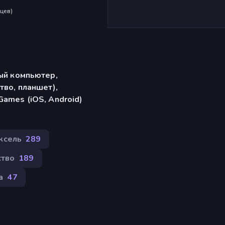
яцев
)
ый компьютер,
тво, планшет),
ames (iOS, Android)
ксель
289
ство
189
а
47