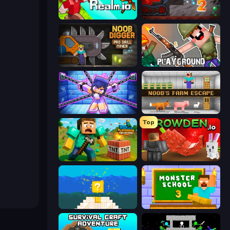
CubeRealm.io
Noob Miner 2: Escape From Prison
Noob Digger: Pro Drill Miner
Playground
Mini Mine
Noob's Farm Escape
Top
Voxel Playground: Ragdoll Noob
Grow A Garden | Growden.io
Noob vs Pro 4: Lucky Block
Monster School 3