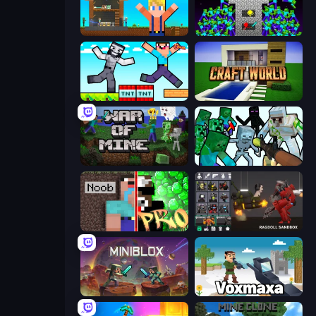
Survival Craft Adventure
Stick Epic Fighter
Noob Gigachad: Parkour Tricks Challenge
Craft World
War of Mine
Mine Shooter: Save Your World
Noob vs Pro: Challenge
Last Play: Ragdoll Sandbox
Miniblox
Voxmaxa