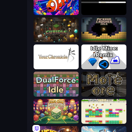
Fish Catch Idle
Evolve
Cubidle
Pickaxe Crusher Idle
Your Chronicle
Idle Mine: Remix
DualForce Idle
More Ore
Just One More Roll
Idle Breakout