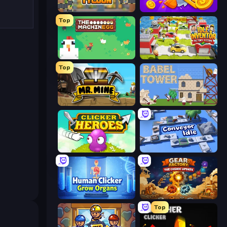
Leek Factory Tycoon
Farm Ring Idle
Top
The MachinEGG
Idle Inventor
Top
Mr. Mine
Babel Tower
Clicker Heroes
Conveyor Idle
Human Clicker: Grow Organs
Gear Factory
Top