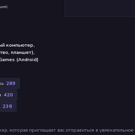
яцев
)
ый компьютер,
тво, планшет),
Games (Android)
ль
289
а
420
e
238
ер, которая приглашает вас отправиться в увлекательное