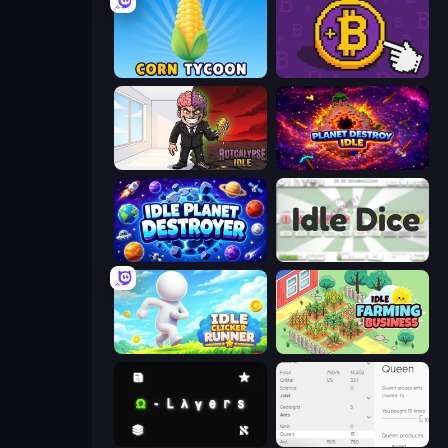
Corn Tycoon
Money Maker
Rotcalypse: Idle Incremental
Planet Destroy Idle
Idle Planet Destroyer
Idle Dice
Idle Clicker Runner
Idle Farming Business
Omega Layers
Idle Ants