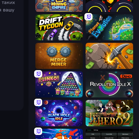
 таких
я вашу
Idle Mining Empire
Crusher Clicker
Drift Tycoon
Planet Evolution: Idle Clicker
Merge Miner
Mine Clicker
PLINKO!
Revolution Idle X
Black Hole Idle
Incremental Epic Hero 2