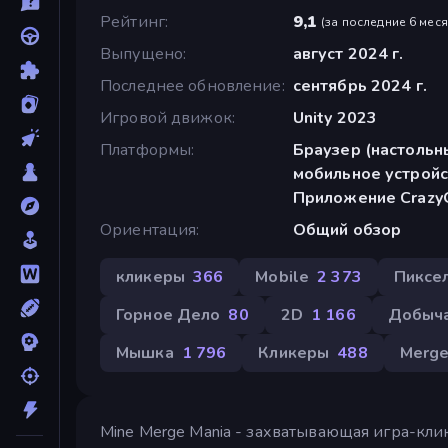
Рейтинг
9,1
(
за последние 6 мес
Выпущено
август 2024 г.
Последнее обновление
сентябрь 2024 г.
Игровой движок
Unity 2023
Платформы
Браузер (настольн
мобильное устройс
Приложение Crazy
Ориентация
Общий обзор
кликеры
366
Mobile
2 373
Пиксе
Горное Дело
80
2D
1 166
Добыч
Мышка
1 796
Кликеры
488
Merg
Mine Merge Mania - захватывающая игра-клик