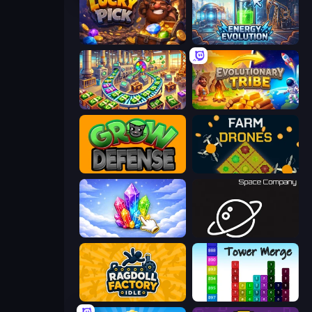
Lucky Pick
Energy Evolution
Money Factory: Tycoon Idle Game
Evolutionary Tribe
Grow Defense
Farm Drones
Crystalia Idle Clicker
Space Company
Ragdoll Factory Idle
Tower Merge