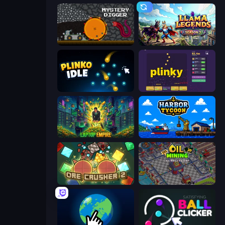
Mystery Digger
Llama Legends
Plinko Idle
Plinky
Laptop Empire
Harbor Tycoon
OreCrusher 2
Oil Mining 3D: Petrol Factory