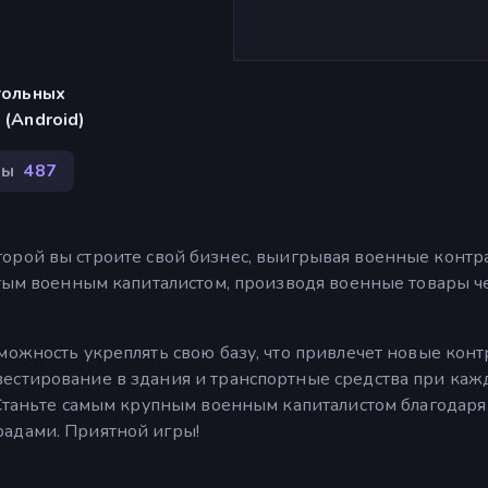
тольных
 (Android)
ры
487
в которой вы строите свой бизнес, выигрывая военные контр
атым военным капиталистом, производя военные товары ч
можность укреплять свою базу, что привлечет новые конт
естирование в здания и транспортные средства при каж
 Станьте самым крупным военным капиталистом благодаря
радами. Приятной игры!