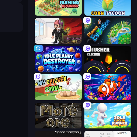
Idle Farming Business
Corn Tycoon
Rotcalypse: Idle Incremental
Planet Evolution: Idle Clicker
Idle Planet Destroyer
Crusher Clicker
My Chicken Farm
Fish Catch Idle
More Ore
Idle Clicker Runner