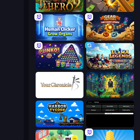
Incremental Epic Hero 2
Mine Clicker
Human Clicker: Grow Organs
Gear Factory
PLINKO!
Llama Legends
Your Chronicle
Laptop Empire
Harbor Tycoon
Evolve