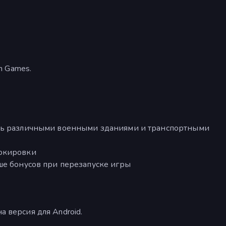
th Games.
ить различными военными зданиями и транспортными
локировки
ше бонусов при перезапуске игры
а версия для Android.