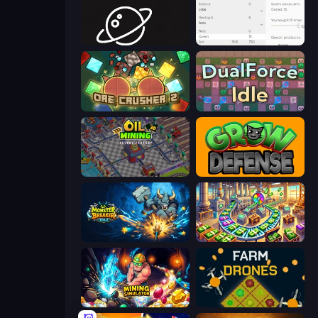
Space Company
Idle Ants
OreCrusher 2
DualForce Idle
Oil Mining 3D: Petrol Factory
Grow Defense
Monster Breaker Idle
Money Factory: Tycoon Idle Game
Mining Simulator
Farm Drones