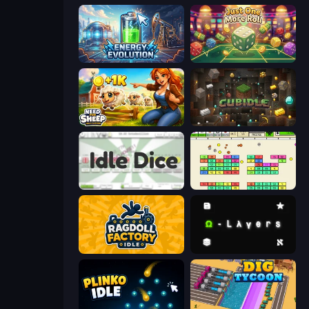
Energy Evolution
Just One More Roll
Need for Sheep: Idle Clicker
Cubidle
Idle Dice
Idle Breakout
Ragdoll Factory Idle
Omega Layers