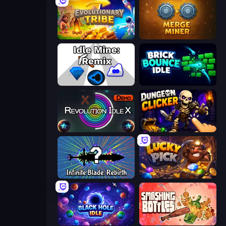
Evolutionary Tribe
Merge Miner
Idle Mine: Remix
Brick Bounce Idle
Revolution Idle X
Dungeon Clicker
Infinite Blade: Rebirth
Lucky Pick
Black Hole Idle
Smashing Bottles