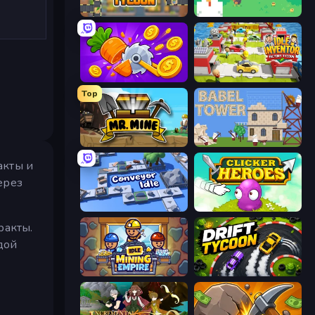
Leek Factory Tycoon
The MachinEGG
Farm Ring Idle
Idle Inventor
Top
Mr. Mine
Babel Tower
акты и
ерез
Conveyor Idle
Clicker Heroes
ракты.
дой
Idle Mining Empire
Drift Tycoon