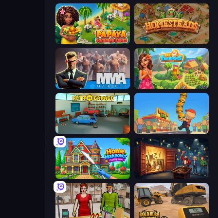
Papaya Summer Farm
Homesteads: Dream Farm
MMA Manager 2
The Farmers
Retro Garage
Burger Life
Home Makeover Cleaning Game
Container Auction