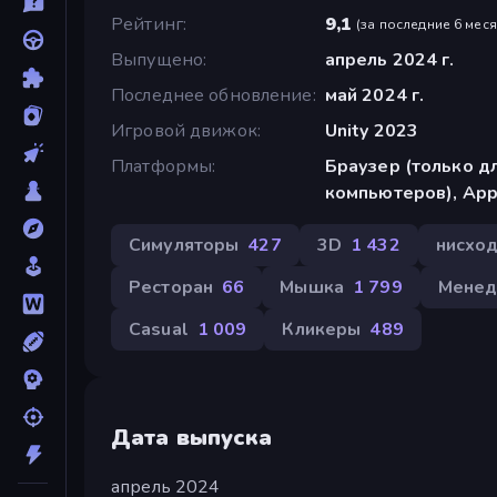
Рейтинг
9,1
(
за последние 6 мес
Выпущено
апрель 2024 г.
Последнее обновление
май 2024 г.
Игровой движок
Unity 2023
Платформы
Браузер (только д
компьютеров), App 
Симуляторы
427
3D
1 432
нисхо
Ресторан
66
Мышка
1 799
Менед
Casual
1 009
Кликеры
489
Дата выпуска
апрель 2024