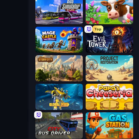
Bus Simulator: EVO
Country Life Meadows
Top
Mage Castle Idle Defense
Evil Tower
Steam City
Project Restoration
Global City
Papa's Cheeseria
City Bus Driver
Gas Station