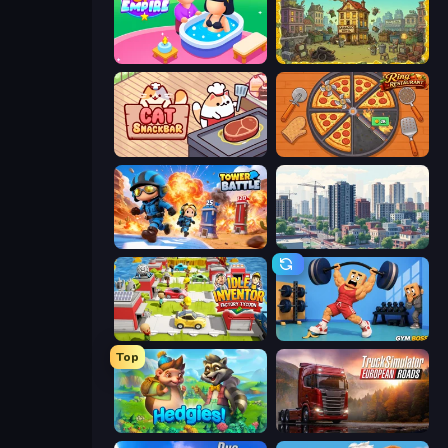
Spa Empire
The Garbaggio Hotel
Cat Snack Bar
Ring Restaurant
Tower Battle
SuperCity 3D
Idle Inventor
Gym Boss
Top
Hedgies
Truck Simulator: European Roads