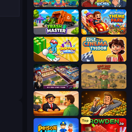
Idle Supermarket Tycoon
Life Simulator: Road to Riches
Trash Master
My Perfect Theme Park
Doctor Hero
Idle Cinema Tycoon
LandLord - Real Estate Tycoon
Army Base Of America
Idle Hotel Empire Tycoon
Idle Billionaire Tycoon
Top