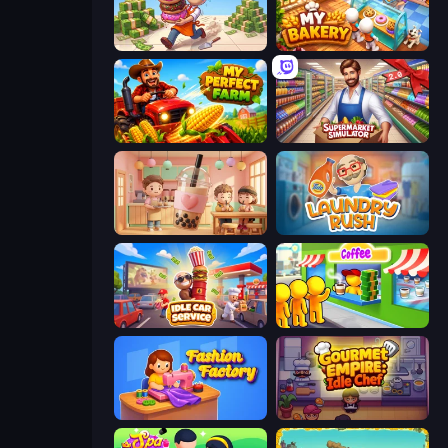
Donut Place
My bakery
My Perfect Farm
Supermarket Simulator: Store Manager
Boba Shop
Laundry Rush
Idle Car Service: Tycoon
Coffee Idle
Fashion Factory
Gourmet Empire: Idle Chef