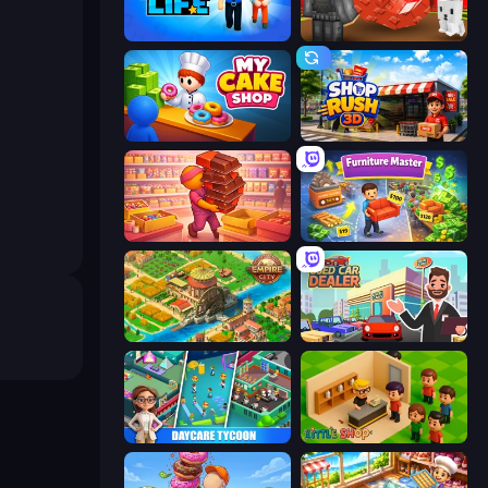
Prison Life
Grow A Garden | Growden.io
My Cake Shop
Shop Rush 3D
Candy Packing Store
Furniture Master: Idle Tycoon
Empire City
Used Car Dealer Tycoon
DayCare Tycoon
Little Shop