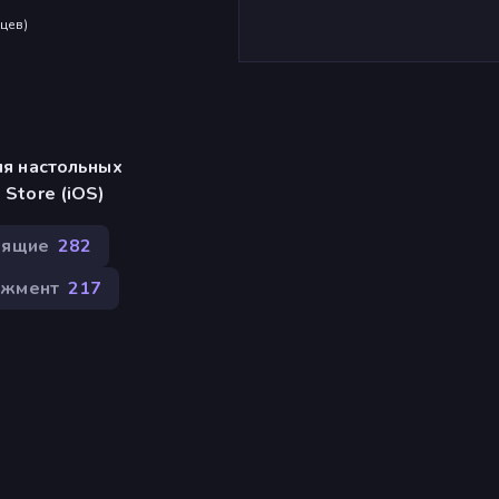
яцев
)
ля настольных
Store (iOS)
дящие
282
жмент
217