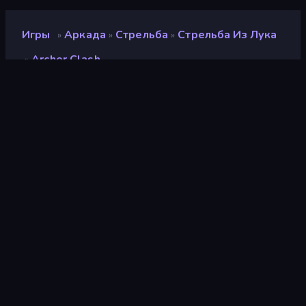
Игры
Аркада
Стрельба
Стрельба Из Лука
»
»
»
Archer Clash
»
Archer Clash
Разработчик
Onki Games
Рейтинг
8,9
(
за последние 6 месяцев
)
Выпущено
июнь 2025 г.
Последнее обновление
июнь 2025 г.
Игровой движок
Unity 6
Платформы
Браузер (настольный
компьютер, мобильное
устройство, планшет),
Приложение