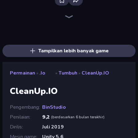
Bloxd.io
Boom Cell
DuckPark.io
Worm Hunt
Cubes 2048.io
EpicBallz.io
Worms.Zone
Holey.io Battle Royale
Snake Clash.io
Hexanaut.io
Cubes 2048 Royale
Digworm.io
Gold Rush Arena
Dragon.io
Gulper.io
TileMan.io
SeaDragons.io
Ducklings
Tampilkan lebih banyak game
Permainan
.io
Tumbuh
CleanUp.IO
»
»
»
CleanUp.IO
Pengembang
BinStudio
Penilaian
9,2
(
berdasarkan 6 bulan terakhir
)
Dirilis
Juli 2019
Mesin game
Unity 5.6