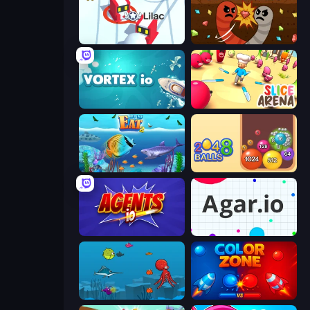
Snowball.io
Digworm.io
Vortex.io
Slice Arena
Let Me Eat 2: Feeding Madness
Crazy 2048 Balls
Agents.io
Agar.io
Fish Eat Fishes
Color Zone