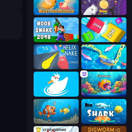
Water Pool Heroes.io
Snake Lite
Noob Snake 2048
Qube 2048
Helix Snake
Deep Sea Duel
Ducklings
Fish Frenzy
Hungry Ocean: Eat, Feed and Grow Fish
Big Shark