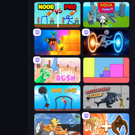
DOP Noob: Draw to Save
Aquapark.io
Merge & Dig!
Portal Escape
Sugar Rush
Level EATEN!
One Line
Sharkosaurus Rampage