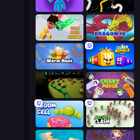
Tall.io
Worms.io
Gold Rush Arena
Dragon.io
Worm Hunt
Cubes 2048 Royale
Axy Snake 3D
Snake Merge: Idle & io Zone
Boom Cell
Archer Clash