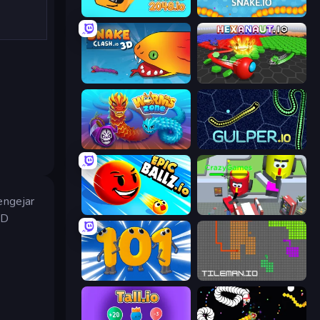
Cubes 2048.io
Snake.io
Snake Clash.io
Hexanaut.io
Worms.Zone
Gulper.io
engejar
EpicBallz.io
CleanUp.IO
3D
Numbers Arena
TileMan.io