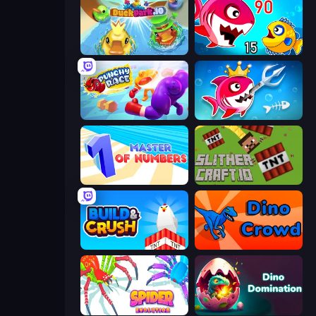
DuckPark.io
Fish Eat Getting Big
Punchy Race
Fish Stab Getting Big
Master of Numbers
SlitherCraft.io
Build and Crush
Dino Crowd
Spider Evolution: Runner Game
Dino Domination