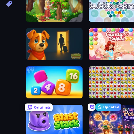
Northern Merge
Bubble Spinner
Ranch Adventures
Candy Bubble
Number Blast 2048
Same Game Fruit Collaps
Updated
Originals