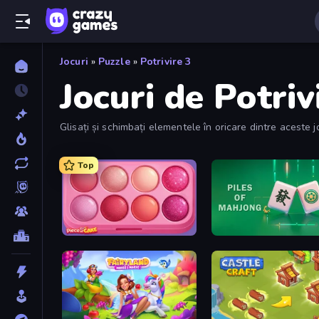
Jocuri
»
Puzzle
»
Potrivire 3
Jocuri de Potriv
Glisați și schimbați elementele în oricare dintre aceste 
frecvent.
Top
Piece of Cake: Merge and Bake
Piles of Mahjong