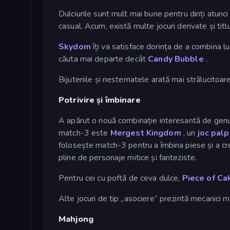
Dulciurile sunt mult mai bune pentru dinți atun
casual. Acum, există multe jocuri derivate și titlu
Skydom
îți va satisface dorința de a combina luc
căuta mai departe decât
Candy Bubble
.
Bijuteriile și nestematele arată mai strălucitoare
Potrivire și îmbinare
A apărut o nouă combinație interesantă de genur
match-3 este
Mergest Kingdom
, un
joc palp
folosește match-3 pentru a îmbina piese și a cre
pline de personaje mitice și fanteziste.
Pentru cei cu poftă de ceva dulce,
Piece of Ca
Alte jocuri de tip „asociere” prezintă mecanici 
Mahjong