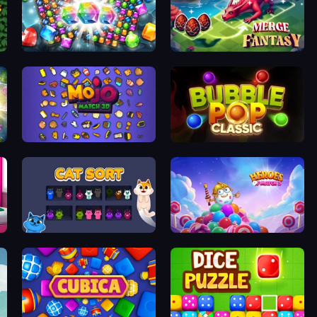
Diamond Dungeon: Match 3
Merge Fantasy
Mojo Match 3D
Bubble Pop Classic
Cat Sort
Heroes of Match 3