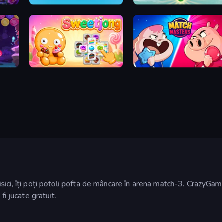
Tile Journey
Little Fox: Bubble Spinner Pop
Sweetjong
Match Masters
u pisici, îți poți potoli pofta de mâncare în arena match-3. CrazyG
fi jucate gratuit.