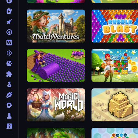
Fairyland Merge & Magic
Castle Craft
MatchVentures
Bubble Blast
Magic School
Zoo Boom
Magic World
City Blocks