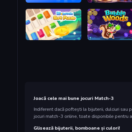
Blast Stack
My Petal Haven
iColorcoin: Sort Puzzle
Bubble Woods
Joacă cele mai bune jocuri Match-3
Indiferent dacă poftești la bijuterii, dulciuri sa
jocuri match-3 online, toate disponibile pentru a 
Glisează bijuterii, bomboane și culori!