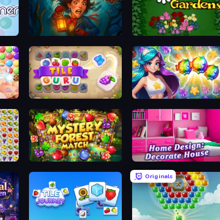
Lamplighter: Merge & Magic
Blooming Gardens
Tile Guru
Underwater Adventures: Match 3
e
Mystery Forest - Match 3
Home Design: Decorate House
Originals