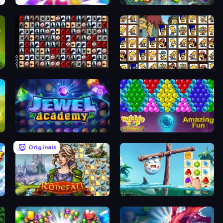
Match Arena
Forgotten Treasure 2
War Mahjong
Tiles of the Simpsons
Jewel Academy
Bubble Pop Legend
Originals
Runefall
Sugar Heroes