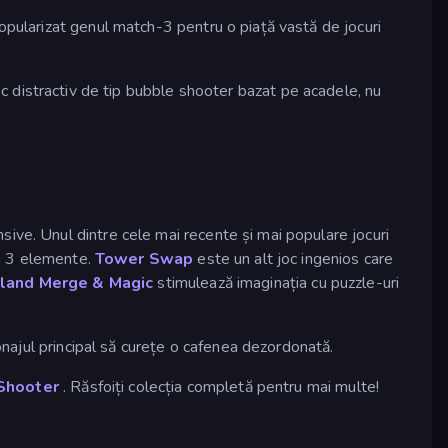
opularizat genul match-3 pentru o piață vastă de jocuri
oc distractiv de tip bubble shooter bazat pe acadele, nu
ive. Unul dintre cele mai recente și mai populare jocuri
 a 3 elemente.
Tower Swap
este un alt joc ingenios care
yland Merge & Magic
stimulează imaginația cu puzzle-uri
najul principal să curețe o cafenea dezordonată.
Shooter
. Răsfoiți colecția completă pentru mai multe!