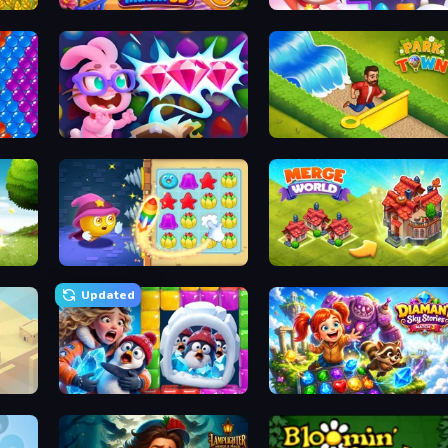
Goods Triple Match 3D
Skydom
Skydom: Reforged
Park Town
Candy Riddles
Merge World
Updated
Captain Blast
Diamant: Sky Stories Match 3