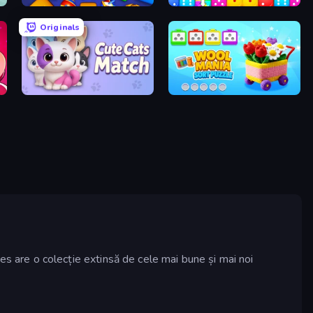
Cubica
Dice Puzzle
Originals
Cute Cats Match
Wool Mania - Sort Puzzle 3D
ames are o colecție extinsă de cele mai bune și mai noi