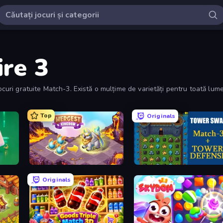
ire 3
jocuri gratuite Match-3. Există o mulțime de varietăți pentru toată lu
Top
Originals
Mergest Kingdom
Tower Swap
Originals