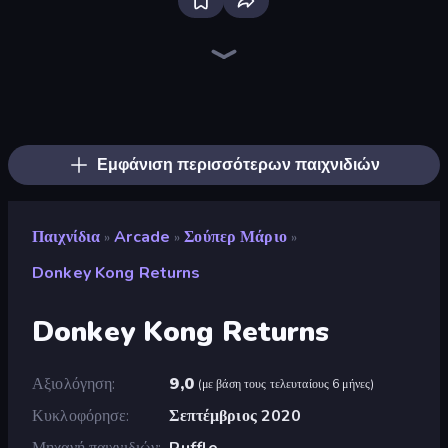
Ragdoll Archers
Animal DNA Run
Kick the Buddy
Earn to Die: Zombie Ride
Rovercraft
Bubble Blast
Merge & Construct
Obby: +1 Jump per Click
Bubble Fall
Lumber Harvest: Tree Cutting Game
Cars with Guns: Wasteland Showdown
Zombie Derby: Pixel Survival
TNT Bomber
Bouncemasters
Pew Pew Dose
Slice Master
Stone Grass: Mowing Simulator
Cars Arena
Εμφάνιση περισσότερων παιχνιδιών
Παιχνίδια
Arcade
Σούπερ Μάριο
»
»
»
Donkey Kong Returns
Donkey Kong Returns
Αξιολόγηση
9,0
(
με βάση τους τελευταίους 6 μήνες
)
Κυκλοφόρησε
Σεπτέμβριος 2020
Μηχανή παιχνιδιών
Ruffle