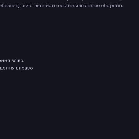
ебезпеці, ви стаєте його останньою лінією оборони.
ення вліво.
міщення вправо