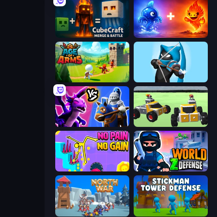
CubeCraft: Merge & Battle
Elemental Monsters: Merge
Age Of Arms
Wild Archer: Castle Defense
Merge! Dragons vs Knights
Block Tech: Epic Sandbox
No Pain No Gain - Ragdoll Sandbox
World Z Defense - Zombie Defense
North War
Stickman Tower Defense Idle 3D