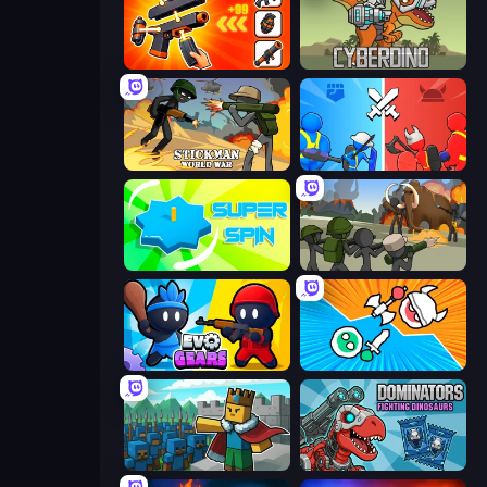
Pew Pew Dose
CyberDino: T-Rex vs Robots
Stickman World War
State Wars: Conquer Them All
Super Spin
Stickman History Battle
Evo Gears
Merge Knights!
Cube Commander
Dominators: Fighting Dinosaurs