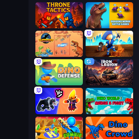
Throne Tactics
Dragons Merge: Battle Games
Dinosaurs Merge Master
Captains Idle
Dino Defense
Iron Legion
Merge Battle Tactics
Dino World: Merge & Fight