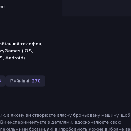
ів
)
обільний телефон,
zyGames (iOS,
S, Android)
8
Руйнівні
270
ик, в якому ви створюєте власну броньовану машину, щоб
. Ви експериментуєте з деталями, вдосконалюєте свою
и пекельними босами, які випробовують кожне вибране в