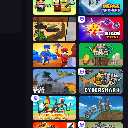
Zombie Horde: Build & Survive
Merge Archers
Tank Battle: War Commander
Blade Merge
Craft and Battle
Age of Tanks Warriors: TD War
Stickman WW2
CyberShark
Stick Ragdoll Battle Simulator
Move It!