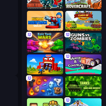
Tanks vs Zombies: Tank Battle
Rovercraft
Human Resistance
Clash of Armor
Tanks Merge
Guns vs Zombies
TimeWarriors
Merge & Construct
Elemental Merge
Tanks 2D: War and Heroes!