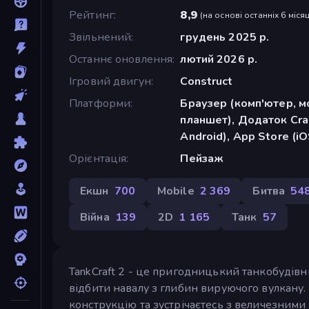
Рейтинг
8,9
(
на основі останніх 6 місяц
Звільнений
грудень 2025 р.
Останнє оновлення
лютий 2026 р.
Ігровий двигун
Construct
Платформи
Браузер (комп'ютер, м
планшет), Додаток Cra
Android), App Store (iO
Орієнтація
Пейзаж
Екшн
700
Mobile
2 369
Битва
54
Війна
139
2D
1 165
Танк
57
TankCraft 2 - це пригодницький танкобудівн
відбити навалу з глибин вируючого вулкану
конструкцію та зустрічаєтесь з величезним