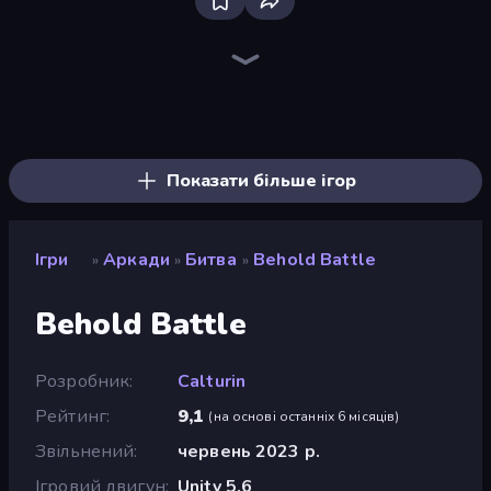
Bloxd.io
Ragdoll Archers
EvoWars.io
Piece of Cake: Merge and Bake
Veck.io
Traffic Rider
Racing Limits
Mahjongg Solitaire
Screw Out: Bolts and Nuts
Words of Wonders
Piles of Mahjong
Designville: Merge & Design
Space Waves
Miniblox
SkillWarz
Stickman Clash
Fortzone Battle Royale
Arrow Escape
Показати більше ігор
Ігри
Аркади
Битва
Behold Battle
»
»
»
Behold Battle
Розробник
Calturin
Рейтинг
9,1
(
на основі останніх 6 місяців
)
Звільнений
червень 2023 р.
Ігровий двигун
Unity 5.6