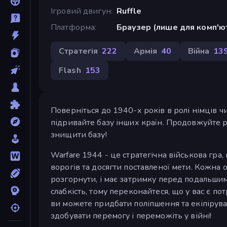
Ігровий двигун
Ruffle
Платформа
Браузер (лише для комп'ю
Стратегія
222
Армія
40
Війна
13
Flash
153
Поверніться до 1940-х років в ролі німців ч
підривайте базу інших країн. Продовжуйте р
знищити базу!
Warfare 1944 - це стратегічна військова гра,
ворогів та досягти поставленої мети. Кожна 
розгорнути, і має затримку перед подальши
слабкість, тому переконайтеся, що у вас є по
ви можете придбати поліпшення та екіпірув
здобувати перемогу і переможіть у війні!