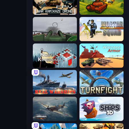
FPV War Kamikaze Drone
Tanks 3D
Flakmeister
Mortar Squad
North Kingdom: Siege Castle
Warzone Armor
Real Warships
Turnfight
Dogfight
Ships 3D