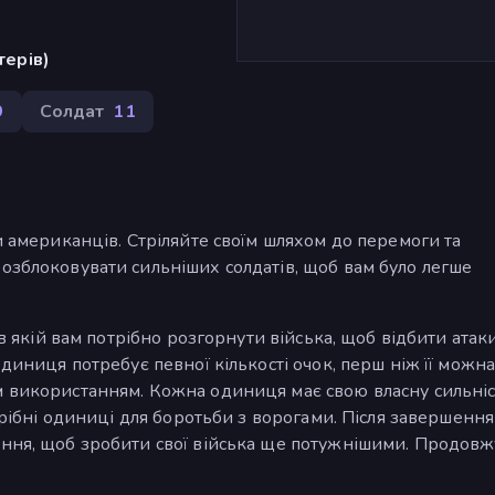
терів)
9
Солдат
11
и американців. Стріляйте своїм шляхом до перемоги та
озблоковувати сильніших солдатів, щоб вам було легше
 в якій вам потрібно розгорнути війська, щоб відбити атак
одиниця потребує певної кількості очок, перш ніж її можн
м використанням. Кожна одиниця має свою власну сильніс
трібні одиниці для боротьби з ворогами. Після завершення 
ання, щоб зробити свої війська ще потужнішими. Продов