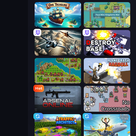
One Treasure
Four Mini Kingdoms War
Aces of the Sky: Epic Dogfights
Destroy Base
City Idle
Plane Crash Ragdoll Simulator
Hot
Arsenal Online
No Crossroads