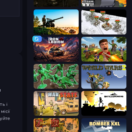
Warfare 1917
Stickman WW2
Artillery Vs Tanks
1941 Frozen Front
Iron Legion
Redcoats.io
Soldiers - Capture and Control!
World Wars 2
и
а
ть і
місії
War State IO: Conquer Battles
Battlecruisers
жуйте