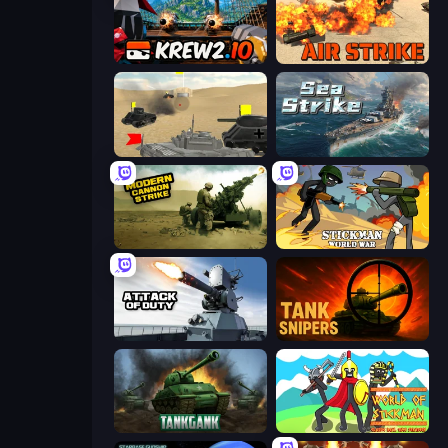
Krew.io
Air Strike
Tanks Battlefield: Desert
Sea Strike
Modern Cannon Strike
Stickman World War
Attack of Duty
Tank Snipers
Tankgank
World of Stickman Classic RTS