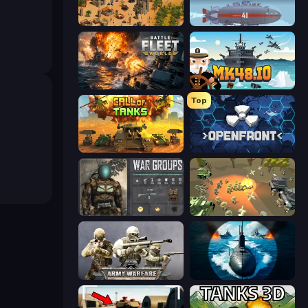
Feudal Wars
Bomber XXL
Battle Fleet World
Mk48.io
Top
Call of Tanks
Openfront
War Groups
WW1 Battle Simulator
Army Warfare
Ships Battlefield 3D