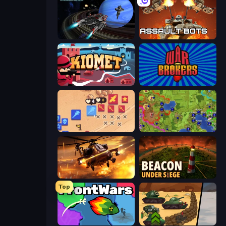
Starbase Gunship
Assault Bots
Kiomet
War Brokers
Winter Falling: Price of Life
Hex Empire
Heli Military Base
Beacon Under Siege
Top
FrontWars.io
Tank Battle: War Commander