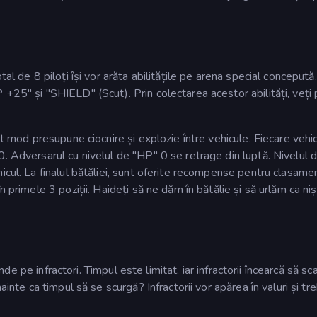
al de 8 piloți își vor arăta abilitățile pe arena special concepută
+25" și "SHIELD" (Scut). Prin colectarea acestor abilități, veți
st mod presupune ciocnire și explozie între vehicule. Fiecare vehi
. Adversarul cu nivelul de "HP" 0 se retrage din luptă. Nivelul 
icul. La finalul bătăliei, sunt oferite recompense pentru clasamen
 primele 3 poziții. Haideți să ne dăm în bătălie și să urlăm ca niș
rinde pe infractori. Timpul este limitat, iar infractorii încearcă să s
ainte ca timpul să se scurgă? Infractorii vor apărea în valuri și tr