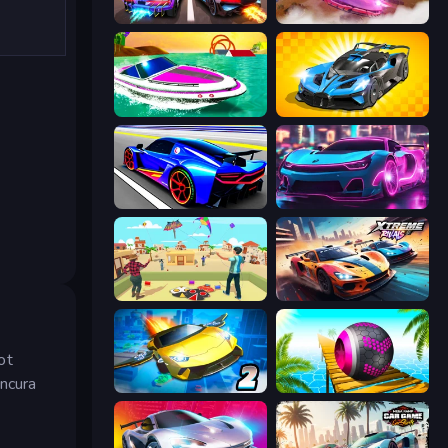
Night City Racing
Ultimate Flying Car
Jet Boat Racing
GT Cars Mega Ramps
Cyber Cars Punk Racing
Cyber Cars Punk Racing 2
Kite Flying Sim
Xtreme Rivals: Car Racing
ot
oncura
Ultimate Flying Car 2
Rolling Balls Sea Race