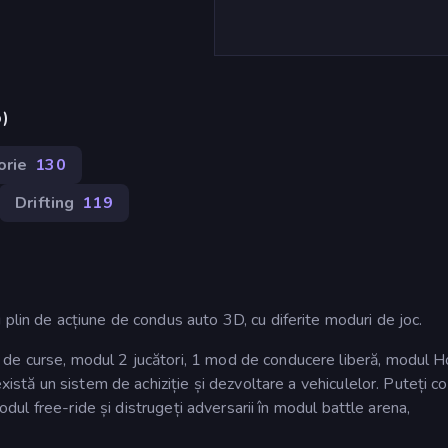
p)
orie
130
Drifting
119
plin de acțiune de condus auto 3D, cu diferite moduri de joc.
de curse, modul 2 jucători, 1 mod de conducere liberă, modul H
există un sistem de achiziție și dezvoltare a vehiculelor. Puteți c
modul free-ride și distrugeți adversarii în modul battle arena,