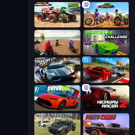
Monster Truck Demolition Derby
Bike Stunts Race Bike Games 3D
Super MX - The Champion
Sports Car Challenge
Parking Fury 3D: Side Hustle
Racing: Online!
DriveOff
Highway Racer 2