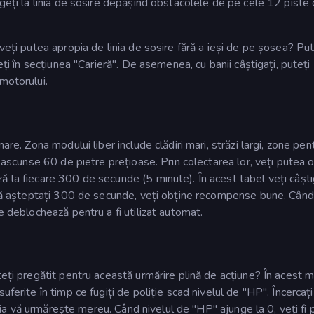
ngeți la linia de sosire depășind obstacolele de pe cele 12 piste
veți putea apropia de linia de sosire fără a ieși de pe șosea? Put
eți în secțiunea "Carieră". De asemenea, cu banii câștigați, puteți
motorului.
are. Zona modului liber include clădiri mari, străzi largi, zone pen
t ascunse 60 de pietre prețioase. Prin colectarea lor, veți putea 
ă la fiecare 300 de secunde (5 minute). În acest tabel veți câști
Dacă așteptați 300 de secunde, veți obține recompense bune. Când
e deblochează pentru a fi utilizat automat.
teți pregătit pentru această urmărire plină de acțiune? În acest 
ferite în timp ce fugiți de poliție scad nivelul de "HP". Încercați
iția vă urmărește mereu. Când nivelul de "HP" ajunge la 0, veți fi p