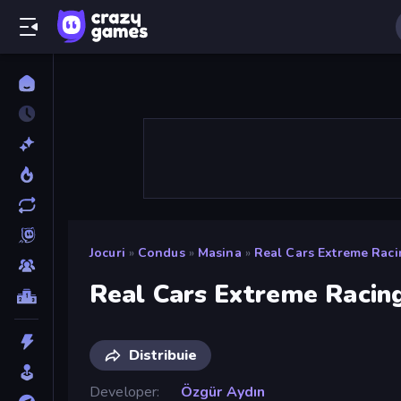
Jocuri
»
Condus
»
Masina
»
Real Cars Extreme Rac
Real Cars Extreme Racin
Distribuie
Developer
Özgür Aydın