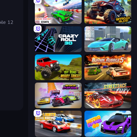
bile 12
Impossible Mega Ramp Car Stunt
Offroad Island
Crazy Roll 3D
Real City Driver
Offroad Muddy Trucks
Burnin' Rubber 5 XS
MR RACER Stunt Mania
Street Race Fury
No Limits: Drag Racing
Nitro Racing Go