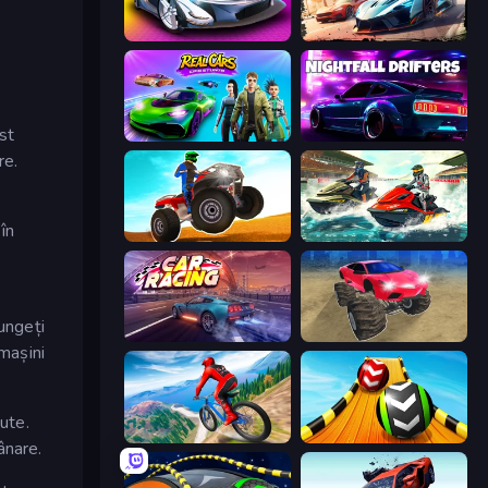
Grand Cyber City
Mega Ramp Car Game: Car Stunts
nst
Real Cars Epic Stunts
Nightfall Drifters
re.
în
ATV Ultimate Offroad
Jetski Race
ungeți
Car Games: Car Racing Game
Monster Cars: Ultimate Simulator
 mașini
ute.
Riders Downhill Racing
Sky Balls 3D
ânare.