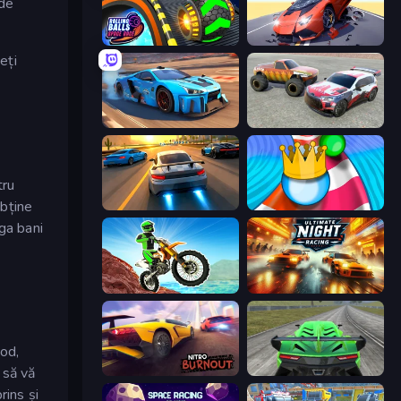
 de
Rolling Balls Space Race
Hyper Cars Ramp Crash
eți
Real Cars in City
Limitless
tru
obține
Asphalt Rush
Aquapark Balls Party
ga bani
Dirt Bike Mad Skills
Ultimate Night Racing
mod,
 să vă
Nitro Burnout
Speed Racing Pro 2
rins și