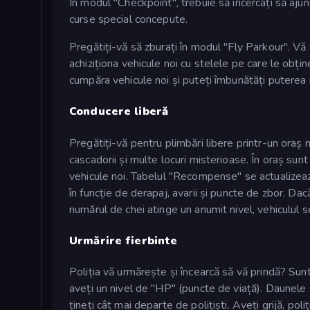
În modul "Checkpoint", trebuie să încercați să aju
curse special concepute.
Pregătiți-vă să zburați în modul "Fly Parkour". Vă 
achiziționa vehicule noi cu stelele pe care le obțin
cumpăra vehicule noi și puteți îmbunătăți puterea 
Conducere liberă
Pregătiți-vă pentru plimbări libere printr-un oraș m
cascadorii și multe locuri misterioase. În oraș sun
vehicule noi. Tabelul "Recompense" se actualizeaz
în funcție de derapaj, avarii și puncte de zbor. 
numărul de chei atinge un anumit nivel, vehiculul s
Urmărire fierbinte
Poliția vă urmărește și încearcă să vă prindă? Sun
aveți un nivel de "HP" (puncte de viață). Daunele su
țineți cât mai departe de polițiști. Aveți grijă, pol