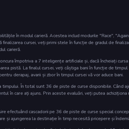
ilitățile în modul carieră. Acestea includ modurile "Race", "Agai
inalizarea cursei, veți primi stele în funcție de gradul de finaliza
ul carieră.
ura împotriva a 7 inteligențe artificiale și, dacă încheiați cursa 
area pistă. La finalul cursei, veți câștiga bani în funcție de timpul
entru derapaj, avarii și zbor în timpul cursei vă vor aduce bani.
timpului. În total sunt 36 de piste de curse disponibile. Când aj
entul în care ați ajuns. Prin aceste evaluări, veți putea achiziționa
sosire efectuând cascadorii pe 36 de piste de curse special concep
e și ajungerea la destinație în timp necesită pricepere și îndem