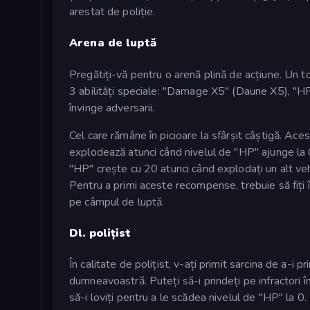
arestat de poliție.
Arena de luptă
Pregătiți-vă pentru o arenă plină de acțiune. Un tot
3 abilități speciale: "Damage X5" (Daune X5), "HP 
învinge adversarii.
Cel care rămâne în picioare la sfârșit câștigă. Ace
explodează atunci când nivelul de "HP" ajunge la 0
"HP" crește cu 20 atunci când explodați un alt veh
Pentru a primi aceste recompense, trebuie să fiți în
pe câmpul de luptă.
Dl. polițist
În calitate de polițist, v-ați primit sarcina de a-i p
dumneavoastră. Puteți să-i prindeți pe infractori în
să-i loviți pentru a le scădea nivelul de "HP" la 0.