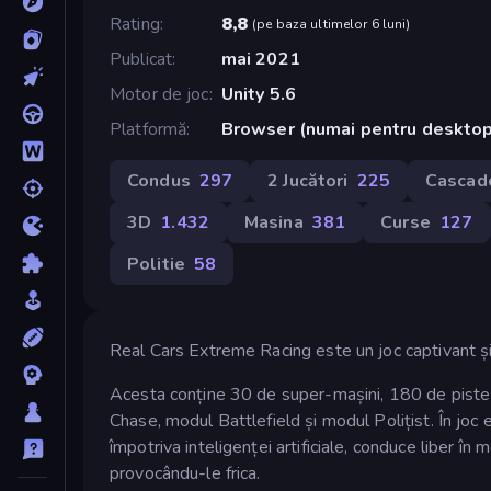
Rating
8,8
(
pe baza ultimelor 6 luni
)
Publicat
mai 2021
Motor de joc
Unity 5.6
Platformă
Browser (numai pentru deskto
Condus
297
2 Jucători
225
Cascad
3D
1.432
Masina
381
Curse
127
Politie
58
Real Cars Extreme Racing este un joc captivant și 
Acesta conține 30 de super-mașini, 180 de piste 
Chase, modul Battlefield și modul Polițist. În joc 
împotriva inteligenței artificiale, conduce liber în 
provocându-le frica.