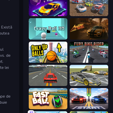
Space Racing 3D: Void
Mad Cars: Racing & Crash
. Există
 putea
Crazy Ball 3D
Ashline Racing: Born To Burn
cul
dvs. de
t.
Only Up Balls
Fury Bike Rider
te lei
Modern Car Racing 2
Wrong Way
cape de
ebuie
Fast Ball Jump
Street Racer 2