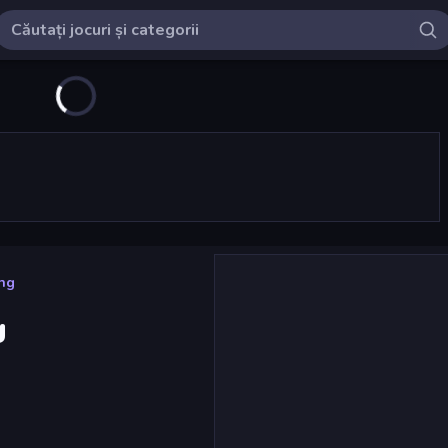
ing
g