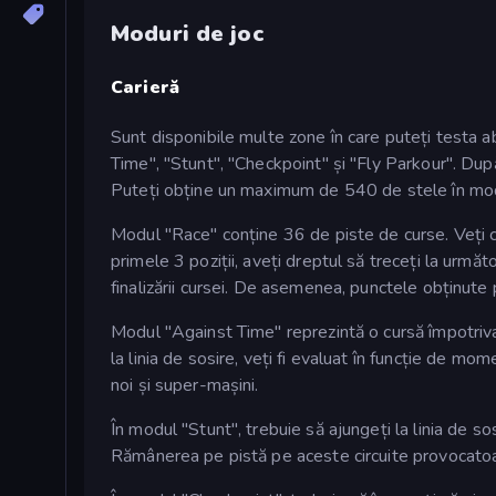
Moduri de joc
Carieră
Sunt disponibile multe zone în care puteți testa ab
Time", "Stunt", "Checkpoint" și "Fly Parkour". După f
Puteți obține un maximum de 540 de stele în mod
Modul "Race" conține 36 de piste de curse. Veți conc
primele 3 poziții, aveți dreptul să treceți la următo
finalizării cursei. De asemenea, punctele obținute p
Modul "Against Time" reprezintă o cursă împotriva 
la linia de sosire, veți fi evaluat în funcție de mom
noi și super-mașini.
În modul "Stunt", trebuie să ajungeți la linia de 
Rămânerea pe pistă pe aceste circuite provocatoar