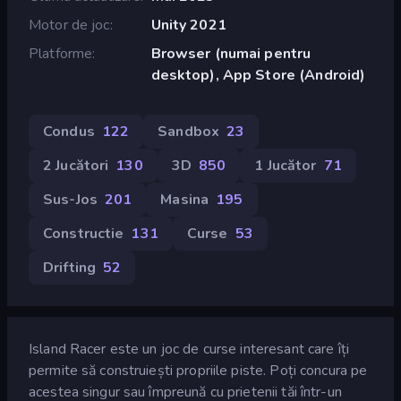
Motor de joc
Unity 2021
Platforme
Browser (numai pentru
desktop), App Store (Android)
Condus
122
Sandbox
23
2 Jucători
130
3D
850
1 Jucător
71
Sus-Jos
201
Masina
195
Constructie
131
Curse
53
Drifting
52
Island Racer este un joc de curse interesant care îți
permite să construiești propriile piste. Poți concura pe
acestea singur sau împreună cu prietenii tăi într-un