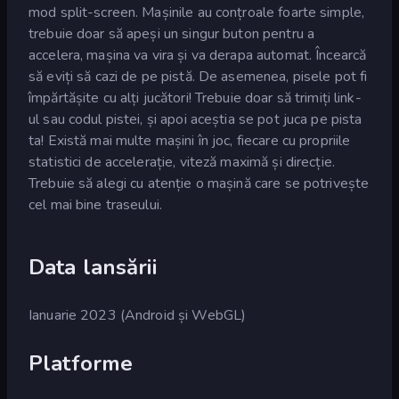
mod split-screen. Mașinile au conțroale foarte simple,
trebuie doar să apeși un singur buton pentru a
accelera, mașina va vira și va derapa automat. Încearcă
să eviți să cazi de pe pistă. De asemenea, pisele pot fi
împărtășite cu alți jucători! Trebuie doar să trimiți link-
ul sau codul pistei, și apoi aceștia se pot juca pe pista
ta! Există mai multe mașini în joc, fiecare cu propriile
statistici de accelerație, viteză maximă și direcție.
Trebuie să alegi cu atenție o mașină care se potrivește
cel mai bine traseului.
Data lansării
Ianuarie 2023 (Android și WebGL)
Platforme