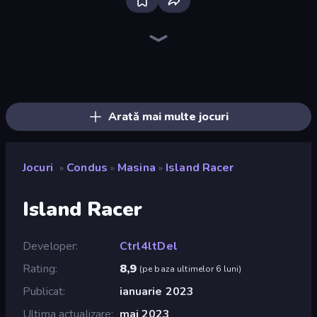
Hustle & Drift in ZIL
Real Car Driving
Racing Limits
Deadly Rally
Obby: Car Crash Sandbox
Parking Space
Ramp Car VS Police: CHASE
Stickman Skate: 360 Epic City
OK Parking
Time to Park
Deadly Descent
BMG: Ragdoll Playground
Desert Rally
Drive Taxi
Traffic Rider
Tiny Cars
Case Simulator: Cars
Perfect Drive
Arată mai multe jocuri
Jocuri
Condus
Masina
Island Racer
»
»
»
Island Racer
Developer
Ctrl4ltDel
Rating
8,9
(
pe baza ultimelor 6 luni
)
Publicat
ianuarie 2023
Ultima actualizare
mai 2023