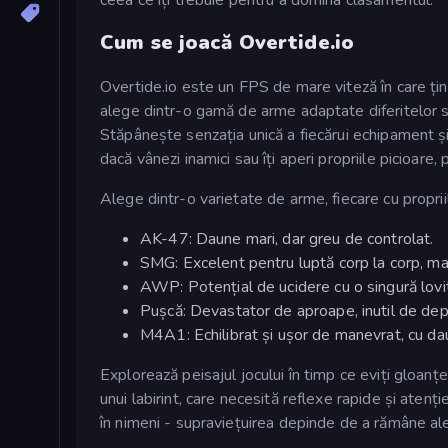
Cum se joacă Overtide.io
Overtide.io este un FPS de mare viteză în care țint
alege dintr-o gamă de arme adaptate diferitelor sti
Stăpânește senzația unică a fiecărui echipament și 
dacă vânezi inamici sau îți aperi propriile picioare,
Alege dintr-o varietate de arme, fiecare cu proprii
AK-47: Daune mari, dar greu de controlat.
SMG: Excelent pentru luptă corp la corp, mai 
AWP: Potențial de ucidere cu o singură lovitu
Pușcă: Devastator de aproape, inutil de dep
M4A1: Echilibrat și ușor de manevrat, cu dau
Explorează peisajul jocului în timp ce eviți gloanț
unui labirint, care necesită reflexe rapide și aten
în nimeni - supraviețuirea depinde de a rămâne alert