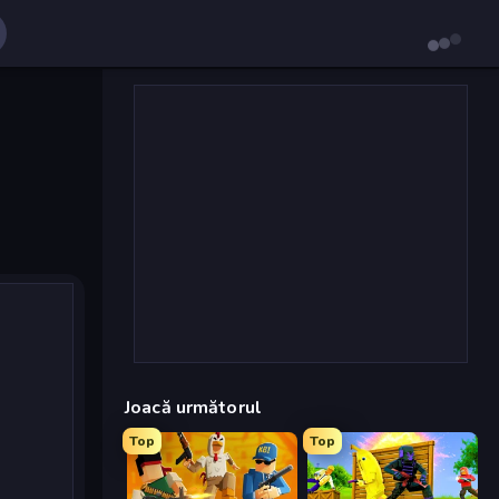
Joacă următorul
Top
Top