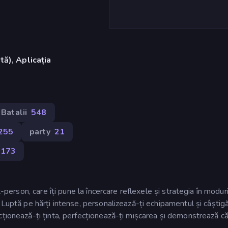
ă), Aplicația
Batalii
548
255
party
21
173
t-person, care îți pune la încercare reflexele și strategia în moduri
 Luptă pe hărți intense, personalizează-ți echipamentul și câștig
ționează-ți ținta, perfecționează-ți mișcarea și demonstrează că