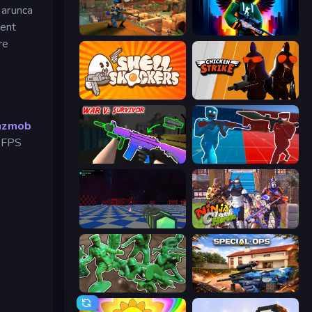
 arunca
ment
Sniper Clash 3D
Block Contra: Clutch Strike
re
Shell Shockers
Chicken Strike
azmob
i FPS
War V: Survivor
Battle of the Soldiers: Red vs Blue
Crazy Bots
Ninja Clash Heroes
Soldiers - Capture and Control!
Special Ops: GO