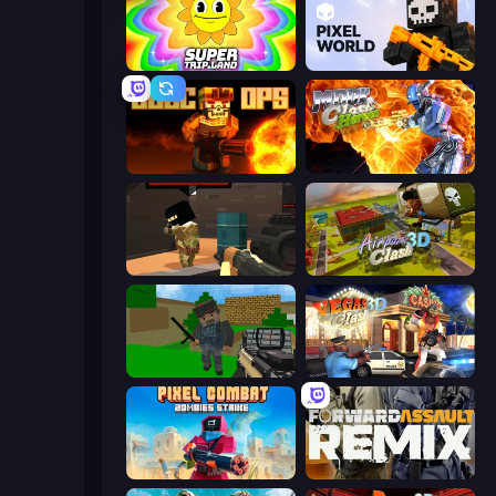
SuperTrip.Land
Pixel World
BLOCOPS
Moon Clash Heroes
Pixel Force
Airport Clash 3D
Crazy Pixel Apocalypse
Vegas Clash 3D
Pixel Combat: Zombies Strike
Forward Assault Remix