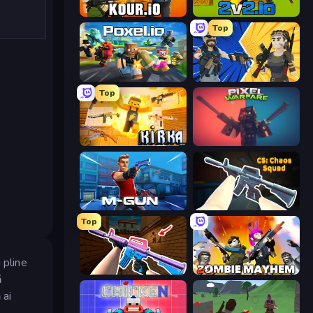
Kour.io
2v2.io
Top
Poxel.io
BuildNow GG
Top
Kirka.io
Pixel Warfare
Muscle Gun.IO
CS: Chaos Squad
Top
 pline
KS Z
Zombie Mayhem
ă
 ai