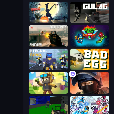
Zombie Clash 3D: Halloween
Gulag
BodyCamera Shooter
Zombie Space Episode 2
Eternal Road
Bad Egg
Pixel Shooter
Bullet Force