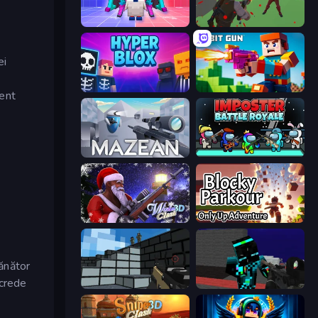
Chicken CS
Battle Royale Survival
ei
Hyperblox Shooting
Bit Gun.io
rent
Mazean
Imposter Battle Royale
Winter Clash 3D
Blocky Parkour: Only Up Adventure
mănător
ncrede
Pixel Gun 3D
Pixel Wars of Hero