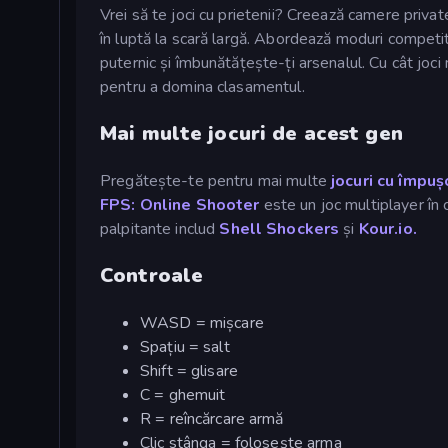
Vrei să te joci cu prietenii? Creează camere priva
în luptă la scară largă. Abordează moduri compet
puternic și îmbunătățește-ți arsenalul. Cu cât joci 
pentru a domina clasamentul.
Mai multe jocuri de acest gen
Pregătește-te pentru mai multe
jocuri cu împuș
FPS: Online Shooter
este un joc multiplayer în 
palpitante includ
Shell Shockers
și
Kour.io.
Controale
WASD = mișcare
Spațiu = salt
Shift = glisare
C = ghemuit
R = reîncărcare armă
Clic stânga = folosește arma