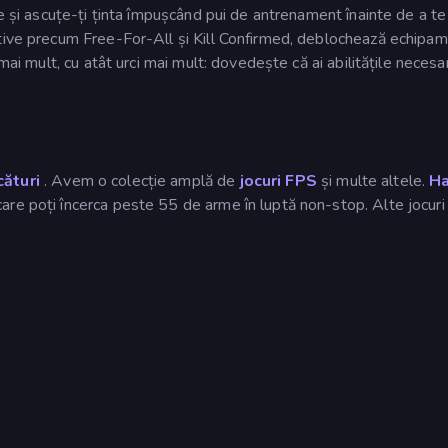
te și ascuțe-ți ținta împușcând pui de antrenament înainte de a te
itive precum Free-For-All și Kill Confirmed, deblochează echipa
mai mult, cu atât urci mai mult: dovedește că ai abilitățile necesa
cături
. Avem o colecție amplă de
jocuri FPS
și multe altele.
H
care poți încerca peste 55 de arme în luptă non-stop. Alte jocur