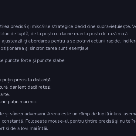
irea precisă și mișcările strategice decid cine supraviețuiește. V
luri de luptă, de la puști cu daune mari la puști de rază mică.
ajustează-ți abordarea pentru a se potrivi acțiunii rapide. Indife
 poziționarea și sincronizarea sunt esențiale.
le puncte forte și puncte slabe:
puțin precis la distanță.
ră, dar lent dacă ratezi.
arte.
ne puțin mai mici.
ele și vânezi adversarii. Arena este un câmp de luptă întins, ase
ție constantă. Folosește mouse-ul pentru țintire precisă și nu te î
 și de a lovi mai întâi.