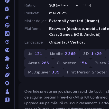
Rating
9,0
(
pe baza ultimelor 6 luni
)
Publicat
mai 2025
Motor de joc
Externally hosted (iframe)
Platforme
Browser (desktop, mobil, tablet
CrazyGames (iOS, Android)
Landscape
Orizontal / Vertical
.io
121
Mobile
2.369
3D
1.429
Arena
265
Cu prieteni
154
Pusca
Multiplayer
335
First Person Shooter
Overtide.io este un joc shooter rapid, de tipul firs
de acțiune, precum Free-For-All și Kill Confirmed.
upgrade-uri pe măsură ce urci în clasament. Perfec
ceea ce îți trebuie pentru a domina clasamentul.