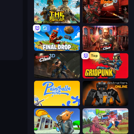
The Battleground
Rocket Clash 3D
Final Drop
Subway Clash 2
Top
Subway Clash Remastered
Gridpunk - 3v3 Battle Royale
Paintball King
Destructors Online
Bank Robbery 3
Farm Clash 3D