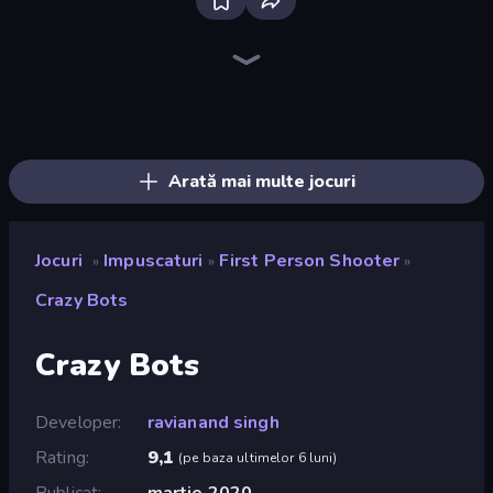
Bloxd.io
Ragdoll Archers
EvoWars.io
Veck.io
Piece of Cake: Merge and Bake
Racing Limits
Traffic Rider
Mahjongg Solitaire
Screw Out: Bolts and Nuts
Words of Wonders
Piles of Mahjong
Designville: Merge & Design
Miniblox
Stickman Clash
Space Waves
SkillWarz
Fortzone Battle Royale
Arrow Escape
Arată mai multe jocuri
Jocuri
Impuscaturi
First Person Shooter
»
»
»
Crazy Bots
Crazy Bots
Developer
ravianand singh
Rating
9,1
(
pe baza ultimelor 6 luni
)
Publicat
martie 2020