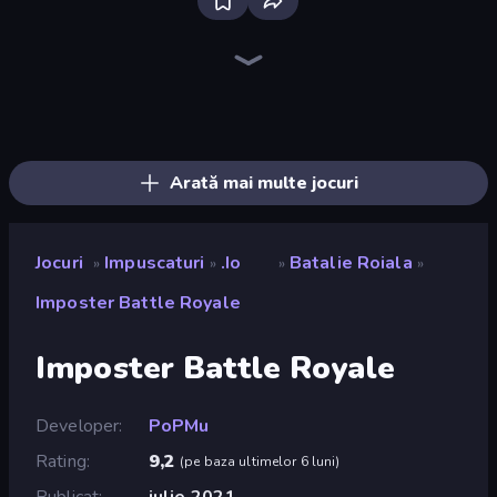
SkillWarz
Western Sniper
Kirka.io
SWAT Cats
CS: Chaos Squad
SuperTrip.Land
Fragen
Camo Sniper
Pixel World
Sniper Mission
Hyperblox Shooting
Shape Shooter 3
Shoot Brainrot
Horde Crusher
Doomsday Shooter
ZombieStrike
Chicken CS
Redcoats.io
Arată mai multe jocuri
Jocuri
Impuscaturi
.io
Batalie Roiala
»
»
»
»
Imposter Battle Royale
Imposter Battle Royale
Developer
PoPMu
Rating
9,2
(
pe baza ultimelor 6 luni
)
Publicat
iulie 2021