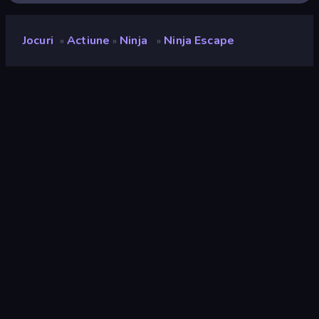
Jocuri
Actiune
Ninja
Ninja Escape
»
»
»
Ninja Escape
Developer
Yso Corp
Rating
9,1
(
pe baza ultimelor 6 luni
)
Publicat
noiembrie 2022
Ultima actualizare
noiembrie 2022
Motor de joc
Unity 2020
Platforme
Browser (desktop, mobil,
tabletă), Aplicația CrazyGames
(Android), App Store (iOS,
Android)
Landscape
Orientare