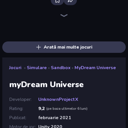
Bloxd.io
Ragdoll Archers
EvoWars.io
Veck.io
Piece of Cake: Merge and Bake
Racing Limits
Traffic Rider
Mahjongg Solitaire
Screw Out: Bolts and Nuts
Words of Wonders
Piles of Mahjong
Stickman Clash
Miniblox
Designville: Merge & Design
Space Waves
SkillWarz
Fortzone Battle Royale
Arrow Escape
Arată mai multe jocuri
Jocuri
Simulare
Sandbox
MyDream Universe
»
»
»
myDream Universe
Developer
UnknownProjectX
Rating
9,2
(
pe baza ultimelor 6 luni
)
Publicat
februarie 2021
Motor de joc
Unity 2020