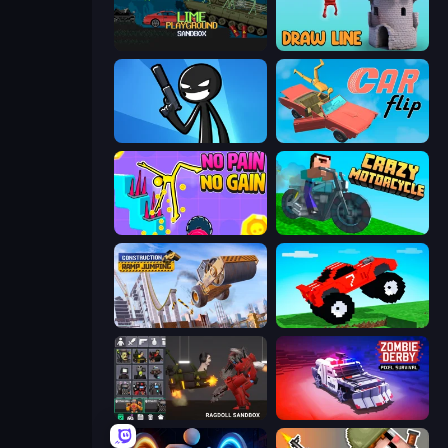
Lime Playground Sandbox
Draw Line
Stickman Bullet Warriors
Car Flip!
No Pain No Gain - Ragdoll Sandbox
Crazy Motorcycle
Construction Ramp Jumping
Funny Mad Racing
Last Play: Ragdoll Sandbox
Zombie Derby: Pixel Survival