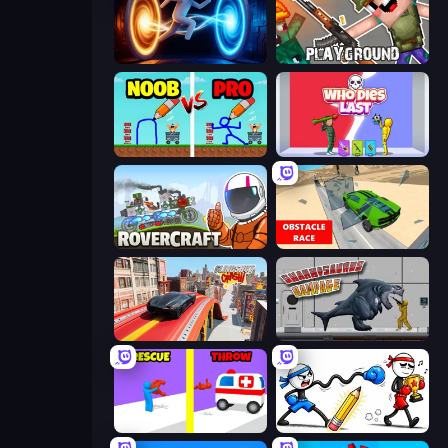
Portal Escape
Playground
DOP Noob: Draw to Save
Who Dies Last?
Rovercraft
Obstacle Race: Destroying Simulator!
Slingshot Crash
Sharkosaurus Rampage
Rescue Throw
Doodle Smash