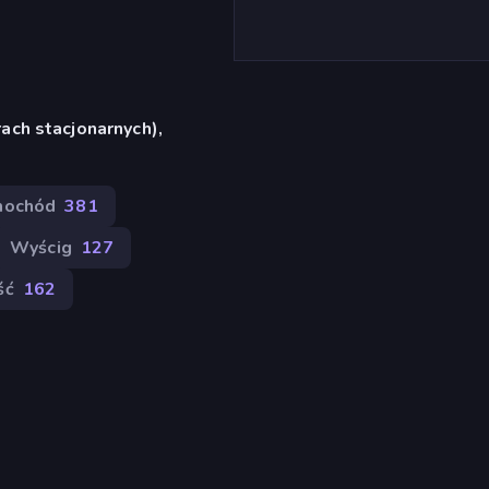
ach stacjonarnych),
ochód
381
Wyścig
127
ść
162