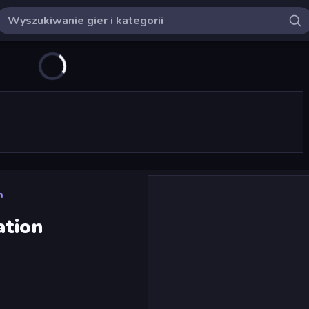
n
ation