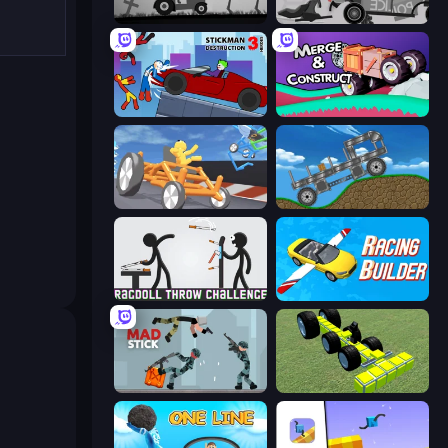
Stickman Annihilation 2
Stick Crush
Stickman Destruction 3 Heroes
Merge & Construct
Draw Crash Race
Move It!
Ragdoll Throw Challenge
Racing Builder
Mad Stick
Genius Mechanic