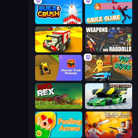
Build and Crush
Smile Slime
Blocky Demolition Derby
Weapons and Ragdolls
Monster Truck Rampage
Toy Rider
Rio Rex
Sportcars Crash
Feeling Arrow
Felon Play: Ragdoll Sandbox