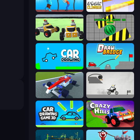
One Line
Draw Climber
Block Tech: Epic Sandbox
Hydraulic Press 2D ASMR
Car Drawing Game
Draw Bridge
Genius Car 2
Draw Bridge Puzzle
Car Drawing Game 3D
Crazy Hills