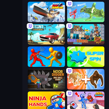
Ship Ramp Jumping
Silly Walkers
Stunt Paradise
Bobr Turbo: Craft Cars
Epic Sword Battle! Fight in Arena
Super Spin
Noob Digger: Pro Drill Miner
Animal DNA Run