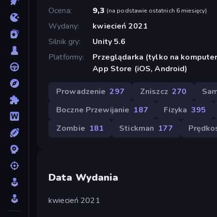
Ocena
9,3
(
na podstawie ostatnich 6 miesięcy
)
Wydany
kwiecień 2021
Silnik gry
Unity 5.6
Platformy
Przeglądarka (tylko na komputer
App Store (iOS, Android)
Prowadzenie
297
Zniszcz
270
Sam
Boczne Przewijanie
187
Fizyka
395
Zombie
181
Stickman
177
Prędko
Data Wydania
kwiecień 2021