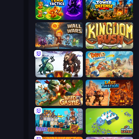
Merge Team Tactics
Tower Defense
Wall Wars
Kingdom Rush
Dark Stones: Card Battle RPG
Day D Tower Rush
Wild Castle TD: Grow Empire
Last Bastion
Bobr Turbo: Craft Cars
Machine Eater