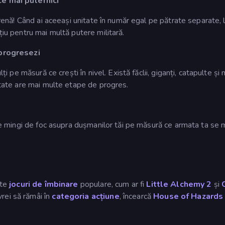
ce mai puternici
 arenă! Când ai aceeași unitate în număr egal pe pătrate separate, 
țiu pentru mai multă putere militară.
progresezi
ți pe măsură ce crești în nivel. Există făclii, giganți, catapulte și
nitate are mai multe etape de progres.
țuie mingi de foc asupra dușmanilor tăi pe măsură ce armata ta se
lte
jocuri de îmbinare
populare, cum ar fi
Little Alchemy 2
și
rei să rămâi în
categoria acțiune
, încearcă
House of Hazard