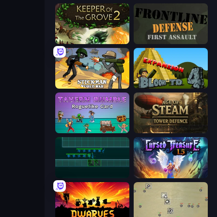
Keeper of the Grove 2
Frontline Defense
Stickman World War
Bloons Tower Defense 4 Expansion
Tavern Rumble: Roguelike Card
Age of Steam Tower Defence
Vector TD
Cursed Treasure 1.5