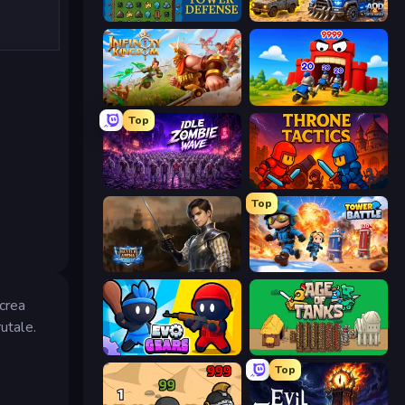
Tower Swap
AOD - Art Of Defense
Infinity Kingdom
TimeWarriors
Top
Idle Zombie Wave: Survivors
Throne Tactics
Top
Battle Arena
Tower Battle
 crea
rutale.
Evo Gears
Age of Tanks Warriors: TD War
Top