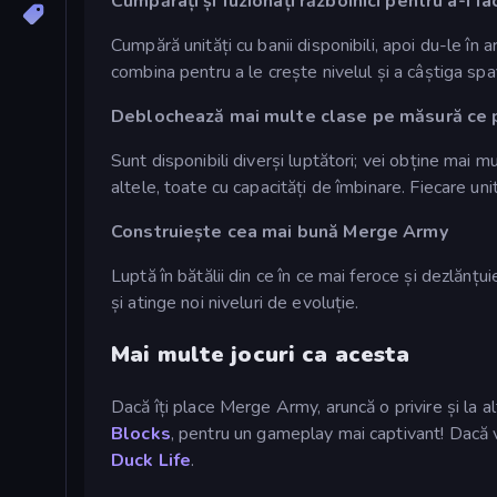
Cumpărați și fuzionați războinici pentru a-i fa
Cumpără unități cu banii disponibili, apoi du-le în
combina pentru a le crește nivelul și a câștiga spa
Deblochează mai multe clase pe măsură ce 
Sunt disponibili diverși luptători; vei obține mai mul
altele, toate cu capacități de îmbinare. Fiecare u
Construiește cea mai bună Merge Army
Luptă în bătălii din ce în ce mai feroce și dezlăn
și atinge noi niveluri de evoluție.
Mai multe jocuri ca acesta
Dacă îți place Merge Army, aruncă o privire și la a
Blocks
, pentru un gameplay mai captivant! Dacă v
Duck Life
.