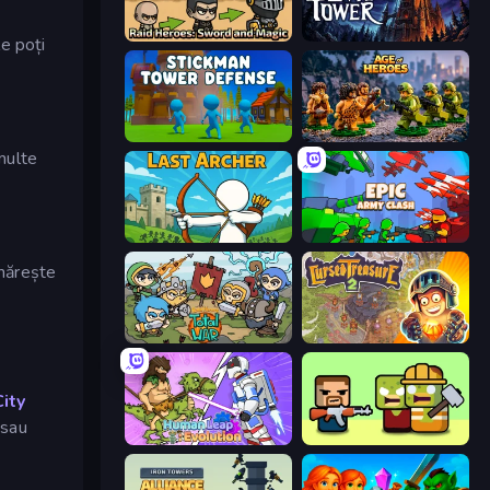
Raid Heroes: Sword and Magic
Evil Tower
le poți
Stickman Tower Defense Idle 3D
Age of Heroes
 multe
Last Archer
Epic Army Clash
 mărește
Raid Heroes: Total War
Cursed Treasure 2
City
s
sau
Human Leap: Evolution
Zombie Horde: Build & Survive