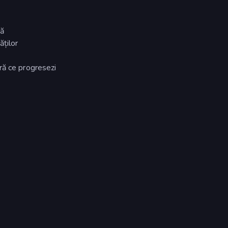
nă
ăților
ră ce progresezi