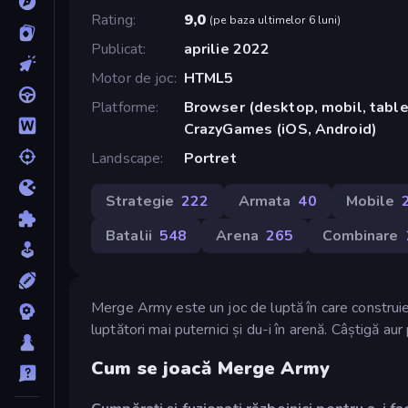
Rating
9,0
(
pe baza ultimelor 6 luni
)
Publicat
aprilie 2022
Motor de joc
HTML5
Platforme
Browser (desktop, mobil, tablet
CrazyGames (iOS, Android)
Landscape
Portret
Strategie
222
Armata
40
Mobile
Batalii
548
Arena
265
Combinare
Merge Army este un joc de luptă în care construieș
luptători mai puternici și du-i în arenă. Câștigă aur
Cum se joacă Merge Army