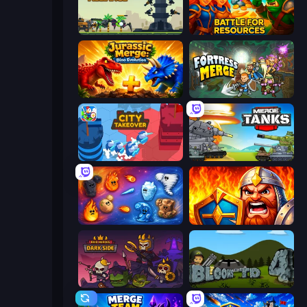
Iron Towers Alliance
Battle for Resources
Jurassic Merge: Dino Evolution
Fortress Merge
City Takeover
Merge Master Tanks: Tank Wars
Elemental Merge
WarLink: Crown & Clash
Raid Heroes: Dark Side
Bloons Tower Defense 4