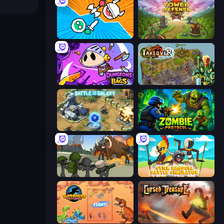
Merge Knights!
Tower Defense Clash
Dungeons and Bags
Takeover
Battle for the Galaxy
Zombie Protocol
Stickman History Battle
Stick Ragdoll Battle Simulator
Dinosaurs Merge Master
Cursed Treasure