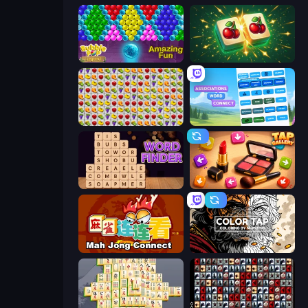
Bubble Pop Legend
Mahjong Puzzle: Tile Match
Same Game Fruit Collapse
Associations - Word Connect
Word Finder
Tap Gallery
Mahjong Connect (Legacy)
Color Tap: Coloring by Numbers