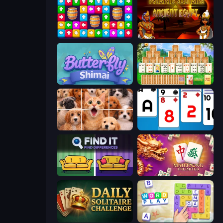
Tap Away Story
Pyramid Solitaire Ancient Egypt
Butterfly Shimai
Magic Towers Solitaire
Jigpic Solitaire
Social Solitaire
Find It - Find The Differences
Mahjong Unlimited
Daily Solitaire Challenge
Word Play