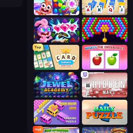
Skydom
Kings and Queens Solitaire TriPeaks
Skydom: Reforged
Bubble Story
Top
Card Solitaire: Word Game
What's The Difference?
Jewel Academy
Hidden Mars
Car OUT! Jam Parking Puzzle
Daily Puzzle
Hot