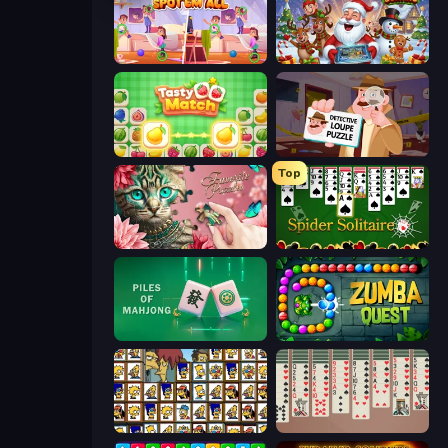
Find Differences: Spot 'Em All
Christmas Sorting
Tasty Match: Mahjong Pairs
Detective Loupe Puzzle
Top
Favorite Puzzles
Spider Solitaire
Piles of Mahjong
Zumba Quest
Tiles of the Simpsons
Spider Solitaire 2 Suits