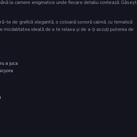
, până la camere enigmatice unde fiecare detaliu contează. Găseș
ră-te de grafică elegantă, o coloană sonoră calmă, cu tematică
ste modalitatea ideală de a te relaxa și de a-ți ascuți puterea de
ru a juca
icșora
e