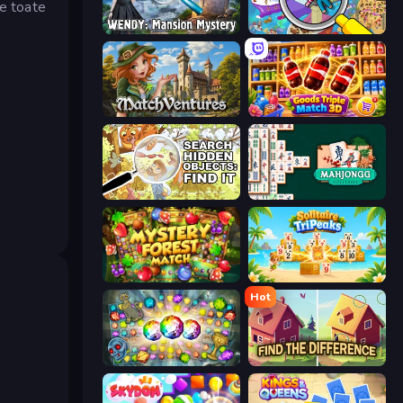
te toate
Wendy: Mansion Mystery
Seek & Find - Hidden Object Game
MatchVentures
Goods Triple Match 3D
Search Hidden Objects: Find Them
Mahjongg Solitaire
Mystery Forest - Match 3
Solitaire TriPeaks
Hot
Forgotten Treasure 2
Find The Difference