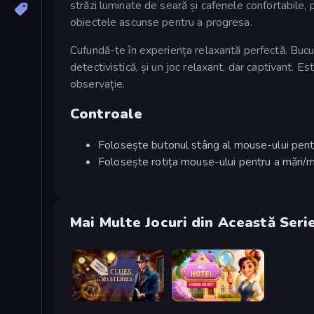
străzi luminate de seară și cafenele confortabile
obiectele ascunse pentru a progresa.
Cufundă-te în experiența relaxantă perfectă. Bucu
detectivistică, și un joc relaxant, dar captivant. E
observație.
Controale
Folosește butonul stâng al mouse-ului pent
Folosește rotița mouse-ului pentru a mări/m
Mai Multe Jocuri din Această Seri
Hidden Object: Clues and Mysteries
Hidden Object: My Hotel