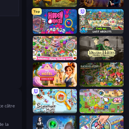
Hidden Objects: Island Secrets
Hidden Object: Clues and Mysteries
Top
Hidden Objects
Find Me: Lost Objects
Scavenger Hunt - Hidden Items
Detective Holmes: Hidden Object
Hidden Object: My Hotel
Blackriver Mystery: Hidden Objects
e
te către
Scavenger Hunt - Multiplayer
Find It: Hidden Object Puzzle
de la