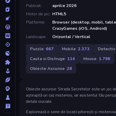
Publicat
aprilie 2026
Motor de joc
HTML5
Platforme
Browser (desktop, mobil, tablet
CrazyGames (iOS, Android)
Landscape
Orizontal / Vertical
Puzzle
667
Mobile
2.373
Detectiv
Cauta si Distruge
114
Mouse
1.796
Obiecte Ascunse
28
Obiecte ascunse: Strada Secretelor este un joc de 
așteaptă un caz misterios, iar asistentul tău perspi
detalii cruciale.
Explorează o serie de locații pitorești și misteri