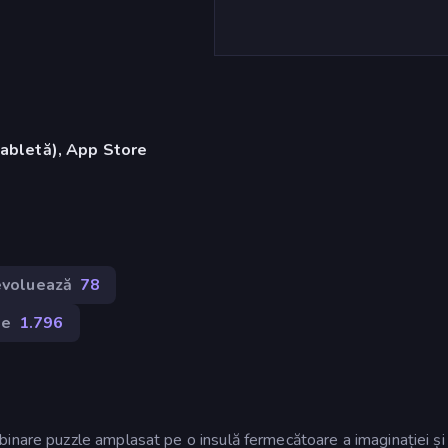
tabletă), App Store
 evoluează
78
se
1.796
inare puzzle amplasat pe o insulă fermecătoare a imaginației și