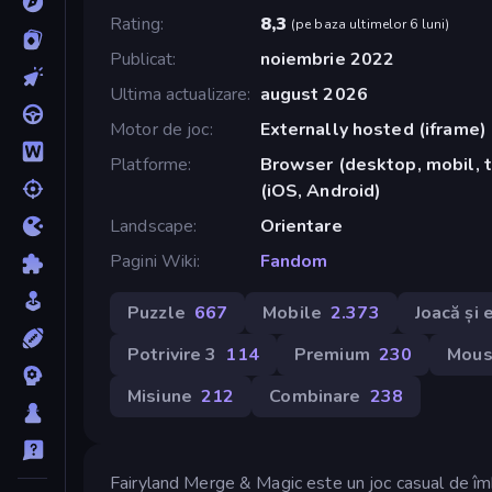
Rating
8,3
(
pe baza ultimelor 6 luni
)
Publicat
noiembrie 2022
Ultima actualizare
august 2026
Motor de joc
Externally hosted (iframe)
Platforme
Browser (desktop, mobil, 
(iOS, Android)
Landscape
Orientare
Pagini Wiki
Fandom
Puzzle
667
Mobile
2.373
Joacă și
Potrivire 3
114
Premium
230
Mou
Misiune
212
Combinare
238
Fairyland Merge & Magic este un joc casual de îmb