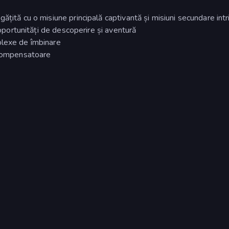
ățită cu o misiune principală captivantă și misiuni secundare int
 oportunități de descoperire și aventură
plexe de îmbinare
ecompensatoare