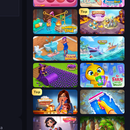
Piece of Cake: Merge and Bake
Designville: Merge & Design
Top
Mansion Tale: Merge Secrets
Mergest Kingdom
Open House
Tropical Merge
Magic School
Farm Merge Valley
Top
Solitaire Home Story
Hotel Rush: Merge Story
 a