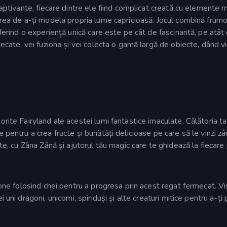
captivante, fiecare dintre ele fiind complicat creată cu elemente 
erea de a-ți modela propria lume capricioasă. Jocul combină frum
oferind o experiență unică care este pe cât de fascinantă, pe atât
mecate, vei fuziona și vei colecta o gamă largă de obiecte, dând v
rite Fairyland ale acestei lumi fantastice imaculate. Călătoria t
 pentru a crea fructe și bunătăți delicioase pe care să le vinzi zâ
nte, cu Zâna Zână și ajutorul tău magic care te ghidează la fiecare
zone folosind chei pentru a progresa prin acest regat fermecat. V
uni dragoni, unicorni, spiriduși și alte creaturi mitice pentru a-ți