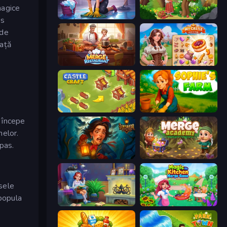
magice
Lucy’s Ville
Northern Merge
os
 de
iață
Merge Restaurant
My Castle: Merge & Story
Castle Craft
Sophie's Farm
a începe
nelor.
 pas.
Lamplighter: Merge & Magic
Merge Academy
isele
 popula
Halloween Merge
Magic Kitchen: Merge Game