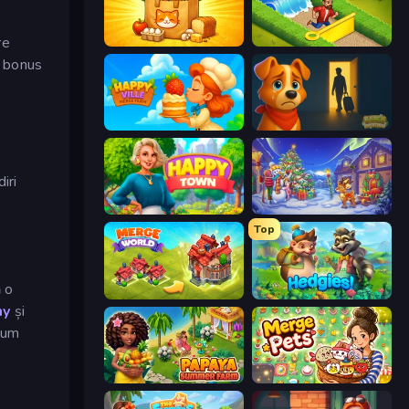
re
Farm Merge Market
Park Town
e bonus
HappyVille Merge Farm
Ranch Adventures
iri
Happy Town
Snow Farm Happy New Year
Top
ă o
Merge World
Hedgies
my
și
ecum
Papaya Summer Farm
Merge Pets