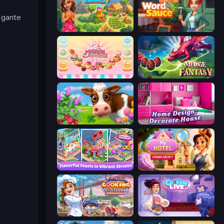
rigante
The Farmers
Word Sauce
Merge Cakes
Merge Fantasy
Country Life Meadows
Home Design: Decorate House
Mom's Diary 2
Hidden Object: My Hotel
Cooking Festival
Cooking Live