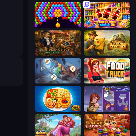
Bubble Story
Goods Triple Match 3D
Hidden Object: Street Of Secrets
Hidden Objects: Island Secrets
Merge Haven
Food Truck Chef™: A Fun Cooking Game
Culinary Atlas
Home Pin 2