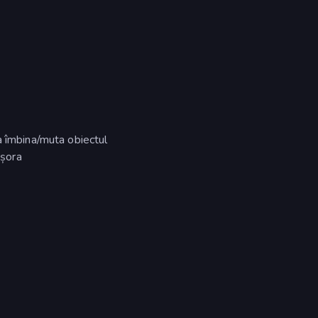
a îmbina/muta obiectul
cșora