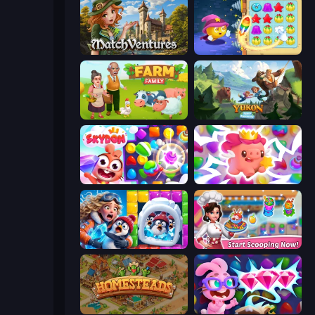
MatchVentures
Candy Riddles
Farm Family
Yukon: Family Adventure
Skydom
Match Arena
Captain Blast
Ice Cream Fever: Cooking Game
Homesteads: Dream Farm
Skydom: Reforged