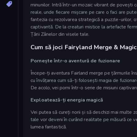
minunilor. Intră într-un mozaic vibrant de povești 
reale, unde fiecare mișcare pe care o faci are put
fantezia cu rezolvarea strategică a puzzle-urilor, 
captivantă. De la creaturi mistice la artefacte fer
Țării Zânelor din visele tale.
Cum să joci Fairyland Merge & Magic
Pornește într-o aventură de fuzionare
Începe-ți aventura Fairland merge pe țărmurile înso
cu învățarea cum să-ți folosești magia de fuzionare
De acolo, vei porni într-o serie de misiuni captiva
Exploatează-ți energia magică
Vei putea să cureți norii și să deschizi mai multe 
tale vor deveni în curând realitate pe măsură ce vei 
lumea fantastică.