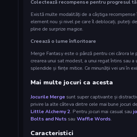
Colectează recompense pentru progresul t
Există multe modalități de a câștiga recompense 
element nou și nivel pe care îl deblocați, puteți 
pline de surprize magice.
Creează o lume înfloritoare
Merge Fantasy este o pânză pentru cei cărora le pl
crearea unui sat modest, a unui regat întins sau a
splendide și ființe mitice. Ce minunății vei uni în e
Mai multe jocuri ca acesta
Jocurile Merge
sunt super captivante și distract
privire la alte câteva dintre cele mai bune jocuri 
Little Alchemy 2
. Pentru jocuri mai casual sau
j
Bolts and Nuts
sau
Waffle Words
.
Caracteristici