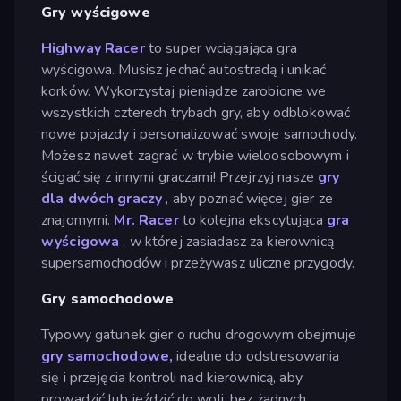
Gry wyścigowe
Highway Racer
to super wciągająca gra
wyścigowa. Musisz jechać autostradą i unikać
korków. Wykorzystaj pieniądze zarobione we
wszystkich czterech trybach gry, aby odblokować
nowe pojazdy i personalizować swoje samochody.
Możesz nawet zagrać w trybie wieloosobowym i
ścigać się z innymi graczami! Przejrzyj nasze
gry
dla dwóch graczy
, aby poznać więcej gier ze
znajomymi.
Mr. Racer
to kolejna ekscytująca
gra
wyścigowa
, w której zasiadasz za kierownicą
supersamochodów i przeżywasz uliczne przygody.
Gry samochodowe
Typowy gatunek gier o ruchu drogowym obejmuje
gry samochodowe,
idealne do odstresowania
się i przejęcia kontroli nad kierownicą, aby
prowadzić lub jeździć do woli, bez żadnych