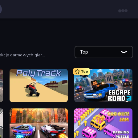
Top
lekcję darmowych gier
owe za pomocą filtrów.
Top
PolyTrack
Escape Road 3