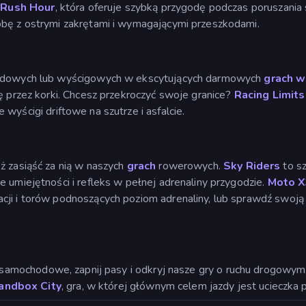
o
Rush Hour
, która oferuje szybką przygodę podczas poruszania
óbę z ostrymi zakrętami i wymagającymi przeszkodami.
rajdowych lub wyścigowych w ekscytujących darmowych
grach 
ię przez korki. Chcesz przekroczyć swoje granice?
Racing Limits
wyścigi driftowe na szutrze i asfalcie.
ż zasiąść za nią w naszych
grach
rowerowych.
Sky Riders
to sz
e umiejętności i refleks w pełnej adrenaliny przygodzie.
Moto 
acji i torów podnoszących poziom adrenaliny, lub sprawdź swo
samochodowe, zapnij pasy i odkryj nasze gry o ruchu drogowym,
andbox City
, gra, w której głównym celem jazdy jest ucieczka 