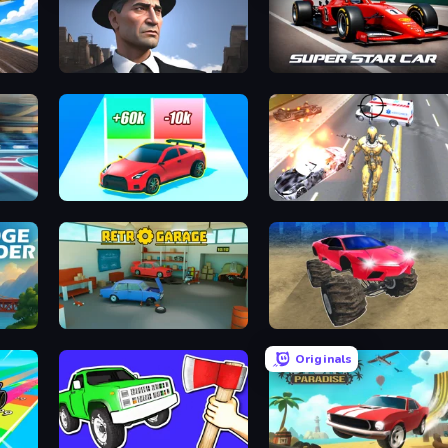
Downtown 1930s Mafia
Super Star Car
Upgrade the Supercar 3D
Super Crime Steel War Hero
Retro Garage
Monster Cars: Ultimate Simula
Originals