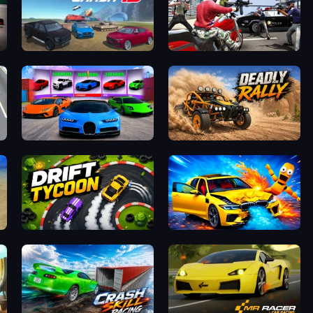
Derby Crash 4
Grand Action Simulator: New York
Case Simulator: Cars
Deadly Rally
tor
Drift Tycoon
BMG: Ragdoll Playground