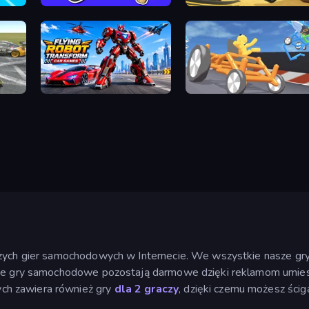
ve
Smash the Car to Pieces!
Stunt Paradise
Flying Robot Transform Car Games
Draw Crash Race
pszych gier samochodowych w Internecie. We wszystkie nasze 
sze gry samochodowe pozostają darmowe dzięki reklamom umieszc
ch zawiera również gry
dla 2 graczy
, dzięki czemu możesz ścig