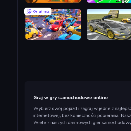
Gas Station
Obby Car Challenge: Dri
Originals
ParkingLot Rescue
Wrong Way
Graj w gry samochodowe online
Wybierz swój pojazd i zagraj w jedne z najle
internetowej, bez konieczności pobierania. Na
Wiele z naszych darmowych gier samochodowy