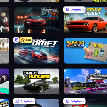
Obby: Supercar Race on Keyboard
Deadly Descent
Mad Pursuit
Originals
Driving School Simulator
Drive Quest
Top
Xtreme DRIFT Racing
Parking Jam
Drift Hunters
Bus Simulator: EVO
Originals
Originals