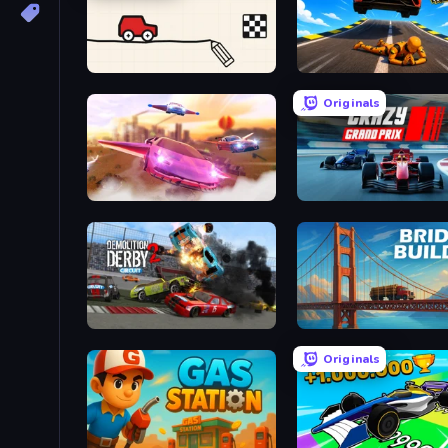
Doodle Road
Jump Master: Car Racing
Originals
Ultimate Flying Car
Crazy Grand Prix
Demolition Derby 2
Bridge Builder
Originals