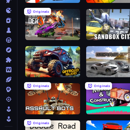
Sky Riders
Originals
Demolition Derby 3
Sandbox City
Offroad Island
Gearshift One
Originals
Originals
Assault Bots
Merge & Construct
Originals