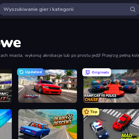
owe
ach miasta, wykonuj akrobacje lub po prostu jedź! Przejrzyj pełną ko
pnej kolejności. Możesz znaleźć najlepsze i najnowsze gry samochod
Updated
Originals
Real Car Driving
Ramp Car VS Police: CHASE
Top