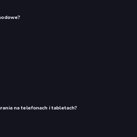
chodowe?
ania na telefonach i tabletach?