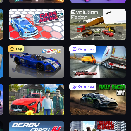
Night City Racing
Car OUT! Jam Parking Puzzle
Cars Arena
Evolution Factor
Top
Originals
Circuit Racing
Traffic Racer
Originals
Speedboy: History with Grandfather
Rally Racer Dirt