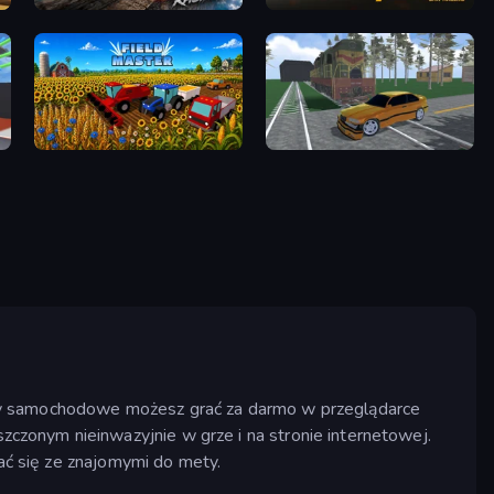
Crash Skill Racing
Mr. Racer - Car Racing
Field Master
Obby: Car Crash Sandbox
gry samochodowe możesz grać za darmo w przeglądarce
zonym nieinwazyjnie w grze i na stronie internetowej.
ać się ze znajomymi do mety.