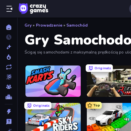
Gry
»
Prowadzenie
»
Samochód
Gry Samochod
Ścigaj się samochodami z maksymalną prędkością po ulic
samochodowych i zobacz, gdzie będziesz jeździć w nastę
Originals
Smash Karts
Racing Limits
Top
Originals