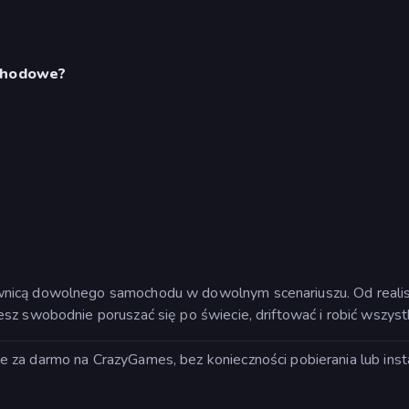
ochodowe?
wnicą dowolnego samochodu w dowolnym scenariuszu. Od reali
esz swobodnie poruszać się po świecie, driftować i robić wszy
za darmo na CrazyGames, bez konieczności pobierania lub instala