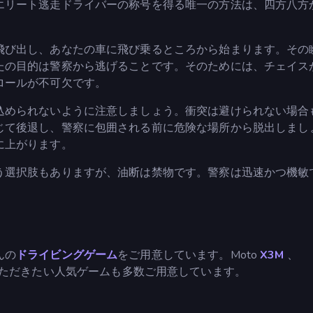
エリート逃走ドライバーの称号を得る唯一の方法は、四方八方
飛び出し、あなたの車に飛び乗るところから始まります。その
たの目的は警察から逃げることです。そのためには、チェイス
ロールが不可欠です。
込められないように注意しましょう。衝突は避けられない場合
じて後退し、警察に包囲される前に危険な場所から脱出しまし
に上がります。
う選択肢もありますが、油断は禁物です。警察は迅速かつ機敏
。
んの
ドライビングゲーム
をご用意しています。Moto
X3M
、
ただきたい人気ゲームも多数ご用意しています。