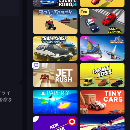
Escape Road 3
Escape Road
Top
PolyTrack
Mad Pursuit
Crazy Chase - Car Chase Simulator
Base Jump Wing Suit Flying
Jet Rush
Drift Boss
ドライ
警察を
Paperly: Paper Plane Adventure
Tiny Cars