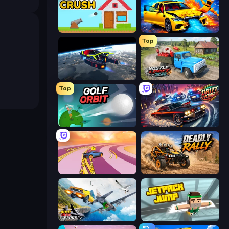
Total Crush
BMG: Ragdoll Playground
Top
Flying Wings HoverCraft
Hustle & Drift in ZIL
Top
Golf Orbit
Drift King
Sky Car Drift
Deadly Rally
Jump Into The Plane
Jetpack Jump