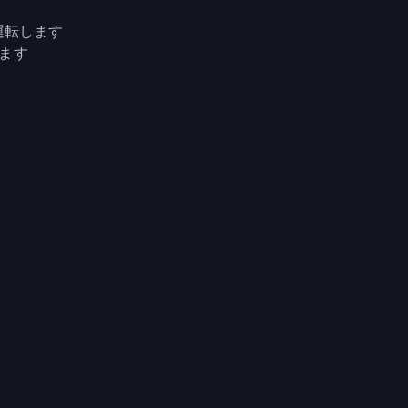
運転します
ます