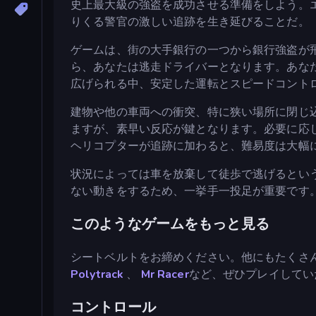
史上最大級の強盗を成功させる準備をしよう。
りくる警官の激しい追跡を生き延びることだ。
ゲームは、街の大手銀行の一つから銀行強盗が
ら、あなたは逃走ドライバーとなります。あな
広げられる中、安定した運転とスピードコント
建物や他の車両への衝突、特に狭い場所に閉じ
ますが、素早い反応が鍵となります。必要に応
ヘリコプターが追跡に加わると、難易度は大幅
状況によっては車を放棄して徒歩で逃げるとい
ない動きをするため、一挙手一投足が重要です
このようなゲームをもっと見る
シートベルトをお締めください。他にもたくさ
Polytrack
、
Mr Racer
など、ぜひプレイしてい
コントロール