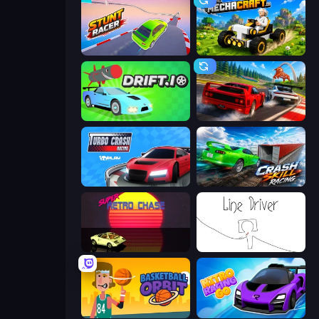
Stunt Racer
Mechacraft.io
Drift.io
Racing: Online!
Turbo Crash
Crash Skill Racing
Super Retro Chase
Line Driver
Basketball Orbit
Nitro Racing Go