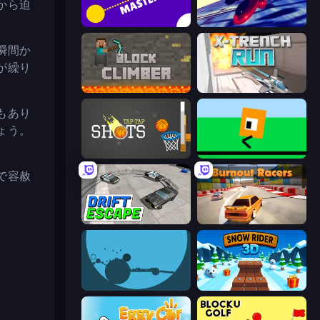
から迫
Aim Master
Hyperspace Racers 3
瞬間か
が繰り
Block Climber
X Trench Run
もあり
ょう。
Tap-Tap Shots
Oh, flip!
で容赦
Drift Escape
Burnout Racers
circloO
Snow Rider 3D