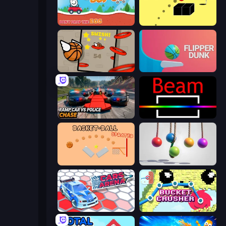
Eggy Car
Bounce Blocku Golf
Flappy Dunk
Flipper Dunk 3D
Ramp Car VS Police: CHASE
Beam
Basket-Ball
Pendulum Master
Cars Arena
Bucket Crusher