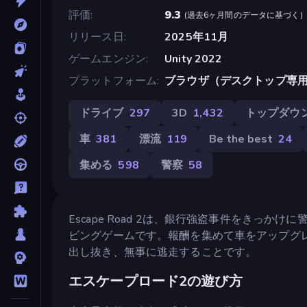
評価
9.3
(
過去6ヶ月間のデータに基づく
)
リリース日
2025年11月
ゲームエンジン
Unity 2022
プラットフォーム
ブラウザ（デスクトップ専
ドライブ
297
3D
1,432
トップダウ
車
381
漂流
119
Be the best
24
集める
598
警察
58
Escape Road 2は、銀行強盗事件をきっ
ビングゲームです。報酬を集めて車をアップグ
出し抜き、無事に逃走することです。
エスケープロード2の遊び方