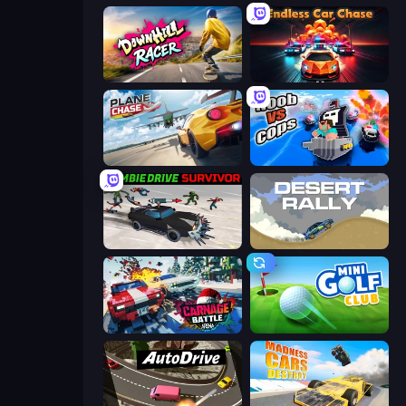
Downhill Racer
Endless Hot Pursuit
Plane Chase
Noob vs Cops
Zombie Drive Survivor
Desert Rally
Carnage Battle Arena
Mini Golf Club