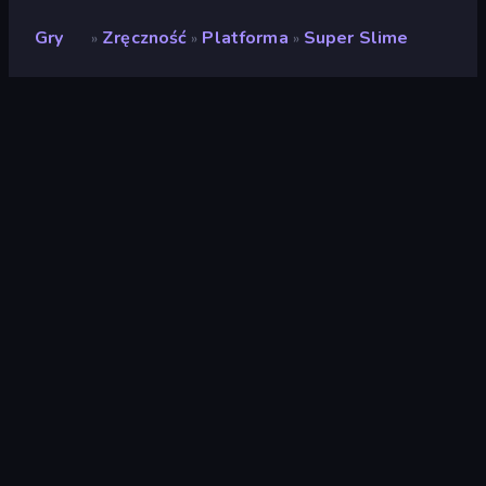
Gry
Zręczność
Platforma
Super Slime
»
»
»
Super Slime
Ocena
(
na podstawie ostatnich 6
9,2
miesięcy
)
Wydany
kwiecień 2025
Ostatnio zaktualizowany
kwiecień 2025
Silnik gry
HTML5
Platformy
Przeglądarka (komputer
stacjonarny, telefon
komórkowy, tablet),
Aplikacja CrazyGames
(iOS, Android)
Orientacja
Poziomy / Pionowy