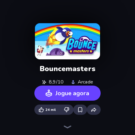
Bouncemasters
8,9/10
Arcade
Jogue agora
24 mil