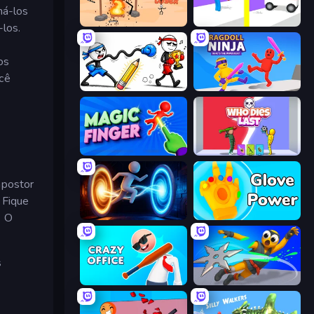
ná-los
Kick Loser
Rescue Throw
-los.
os
ocê
Doodle Smash
Ragdoll Ninja: Imposter Hero
Magic Finger 3D
Who Dies Last?
mpostor
 Fique
. O
Portal Escape
Glove Power
s
Crazy Office: Slap and Smash!
Ninja Swipe Strike