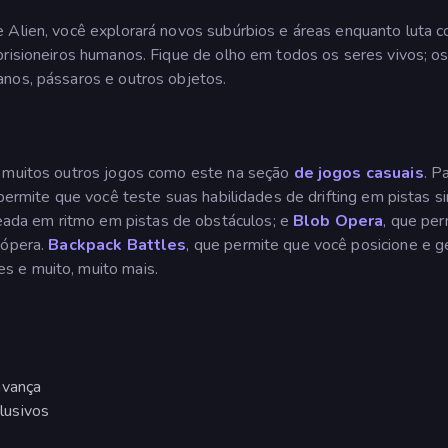
 Alien, você explorará novos subúrbios e áreas enquanto luta c
prisioneiros humanos. Fique de olho em todos os seres vivos; o
anos, pássaros e outros objetos.
á muitos outros jogos como este na seção
de jogos casuais
. P
permite que você teste suas habilidades de drifting em pistas s
eada em ritmo em pistas de obstáculos; e
Blob Opera
, que per
 ópera.
Backpack Battles
, que permite que você posicione e g
s e muito, muito mais.
avança
lusivos