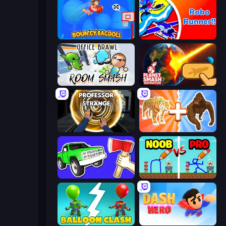
Bouncy Ragdoll
Robo Runner
Office Brawl - Room Smash
Planet Smash Destruction
Professor Strange
Animal DNA Run
Smash the Car to Pieces!
DOP Noob: Draw to Save
Balloon Clash
Dash Hero