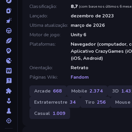
Classificação
8,7
(
com base nos últimos 6 mese
Lançado
dezembro de 2023
Ultima atualização
março de 2026
Motor de jogo
Unity 6
Plataformas
Navegador (computador, ce
Aplicativo CrazyGames (iO
(iOS, Android)
Orientação
Retrato
Páginas Wiki
Fandom
Arcade
668
Mobile
2.374
3D
1.43
Extraterrestre
34
Tiro
256
Mouse
Casual
1.009