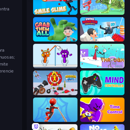
ontra
Smile Slime
Silly Walkers
s
Grab Them All
Swing Monster: Decisive Battle
ara
inuosas;
mite
Square Punki Long Hand
Through the Wall
erencie
Smash Guy: Ragdoll Punch Hero
Mind Controller
Web Master
Time Control!