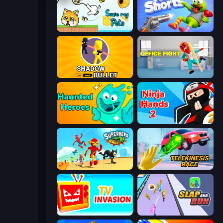
Save My Pets
No Shorts
Shadow Bullet
Office Fight
Haunted Heroes
Ninja Hands 2
Superhero Race!
Telekinesis Race 3D
TV Invasion
Slap and Run