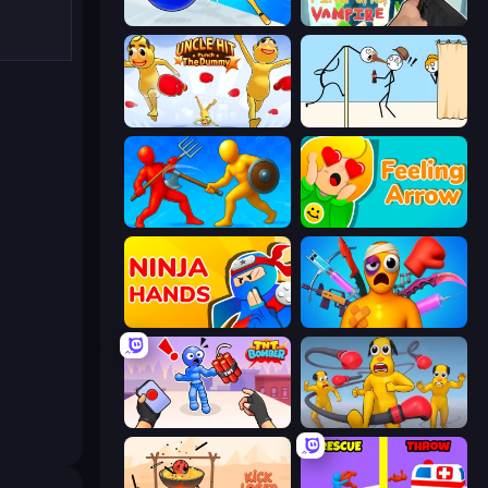
Playground Man! Ragdoll Show!
Find the Vampire
Uncle Hit: Punch the Dummy
Gomu Goman
Epic Sword Battle! Fight in Arena
Feeling Arrow
Ninja Hands
Fun Ragdoll Challenge!
TNT Bomber
Annoying Uncle Punch Game