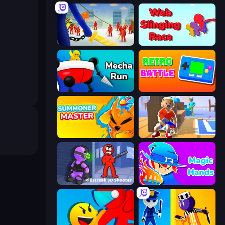
Slasher
Web Slinging Race
Mecha Run
Retro Battle
Summoner Master
Blaster Pranks
Killstreak 3D Shooter
Magic Hands