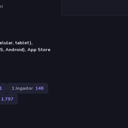
s
)
lular, tablet),
S, Android), App Store
1
1 Jogador
146
1.797