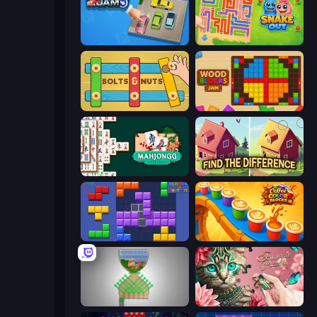
Parking Jam
Snake Out: Maze Escape
Bolts and Nuts
Wood Blocks Jam
Mahjongg Solitaire
Find The Difference
Blocks and that’s it
Coffee Color Blocks
Pull the Pin
Favorite Puzzles