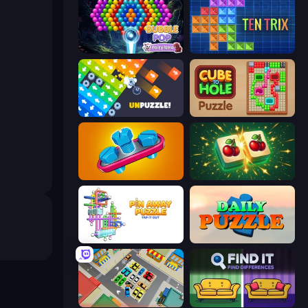
Bubble Pop Fairyland
TenTrix
Unpuzzle: Tap Away Puzzle Game
Cube to Hole Puzzle
Unscrew Jam 3D
Mahjong Puzzle: Tile Match
Pin Away Puzzle - Tap It Out
Daily Puzzle
Park Master: Car Parking Jam
Find It - Find The Differences