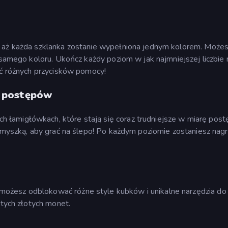
, aż każda szklanka zostanie wypełniona jednym kolorem. Może
o samego koloru. Ukończ każdy poziom w jak najmniejszej liczbie 
yć różnych przycisków pomocy!
 postępów
łamigłówkach, które stają się coraz trudniejsze w miarę pos
ć myszką, aby grać na ślepo! Po każdym poziomie zostaniesz nag
ożesz odblokować różne style kubków i unikalne narzędzia do
ytych złotych monet.