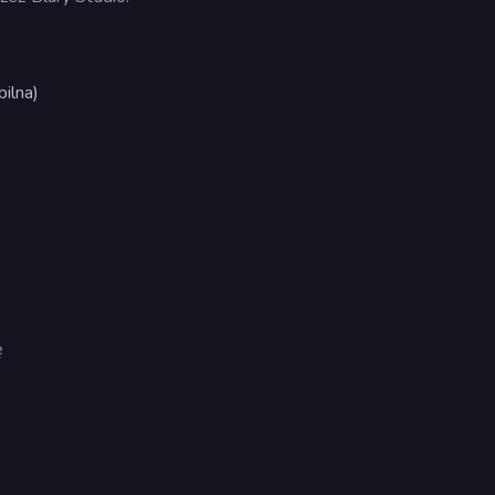
ilna)
ę