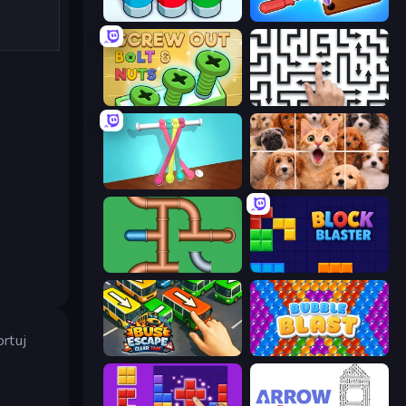
Nuts Puzzle: Sort By Color
Wood Screw: Bolts Puzzle
Screw Out: Bolts and Nuts
Arrow Escape: Puzzle
Tangle Master
Jigpic Solitaire
Plumber Pipe Out
Block Blaster
rtuj
Bus Escape: Clear Jam
Bubble Blast