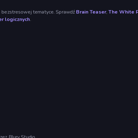
i bezstresowej tematyce. Sprawdź
Brain Teaser
,
The White 
er logicznych
.
ez Blury Studio.