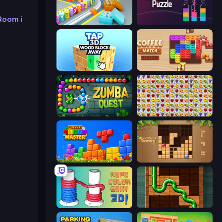
Room
i
Box It Up
Pouring Puzzle
Tap 3D Wood Block Away
Coffee Match: Block Puzzle
Zumba Quest
Same Game Fruit Collapse
Puzzle Block Master
Wood Block Journey
Rope Color Sort 3D
Pipe Puzzle