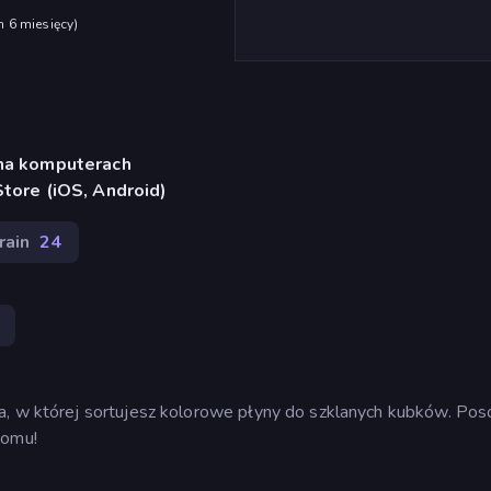
h 6 miesięcy
)
 na komputerach
Store (iOS, Android)
rain
24
a, w której sortujesz kolorowe płyny do szklanych kubków. Poso
iomu!