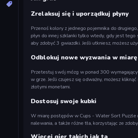
Zrelaksuj się i uporządkuj płyny
Przenoś kolory z jednego pojemnika do drugiego
płyn do innej szklanki tylko wtedy, gdy jest teg
aby zdobyć 3 gwiazdki. Jeśli utkniesz, możesz uż
Odblokuj nowe wyzwania w miarę
Przetestuj swój mózg w ponad 300 wymagających 
w grze. Jeśli czujesz się odważny, możesz klikną
złotymi monetami.
Dostosuj swoje kubki
W miarę postępów w Cups - Water Sort Puzzle m
nalewania, a także różne tła, korzystając ze zdob
Więcej gier takich jak ta