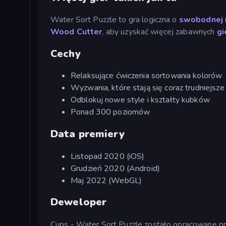
Water Sort Puzzle to gra logiczna o
swobodnej
Wood Cutter
, aby uzyskać więcej zabawnych
gi
Cechy
Relaksujące ćwiczenia sortowania kolorów
Wyzwania, które stają się coraz trudniejsze
Odblokuj nowe style i kształty kubków
Ponad 300 poziomów
Data premiery
Listopad 2020 (iOS)
Grudzień 2020 (Android)
Maj 2022 (WebGL)
Deweloper
Cups - Water Sort Puzzle zostało opracowane prz