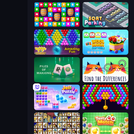
Tap Away Story
Sort Parking
Bubble Pop Legend
Wool Mania - Sort Puzzle 3D
Piles of Mahjong
Spotti: Find the Differences
Jelly Puzzle
Bubble Story