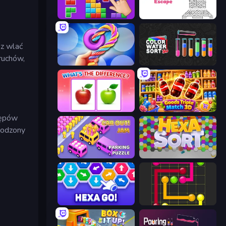
BlockBuster Puzzle
Arrow Escape
sz wlać
ruchów,
Twisted Tangle
Color Water Sort 3D
What's The Difference?
Goods Triple Match 3D
tępów
rodzony
Car OUT! Jam Parking Puzzle
Hexa Sort
Hexa GO!
Flow Mania