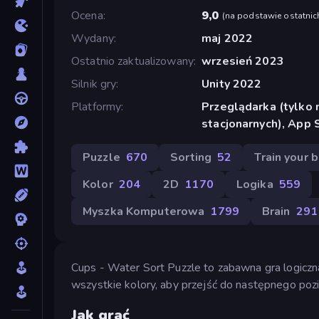
Ocena
9,0
(
na podstawie ostatnic
Wydany
maj 2022
Ostatnio zaktualizowany
wrzesień 2023
Silnik gry
Unity 2022
Platformy
Przeglądarka (tylko
stacjonarnych), App 
Puzzle
670
Sorting
52
Train your b
Kolor
204
2D
1170
Logika
559
Myszka Komputerowa
1799
Brain
291
Cups - Water Sort Puzzle to zabawna gra logiczn
wszystkie kolory, aby przejść do następnego poz
Jak grać