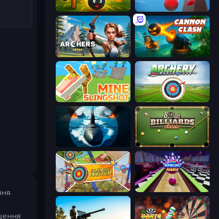
Slingshot Fortress
Tower Crash 3D
Archers Arena
Cannon Clash
Mine Slingshot
Archery World Tour
Ships Battlefield 3D
8 Ball Billiards Classic
Archery Master
Super Bowling Mania
ня.
ищення