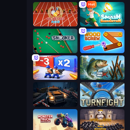
Hot
100 Meters Race
Smash Badminton
Snooker
Wood Screw: Bolts Puzzle
Battle Brigade
Fishing Anomaly
Cars vs Zombies
Turnfight