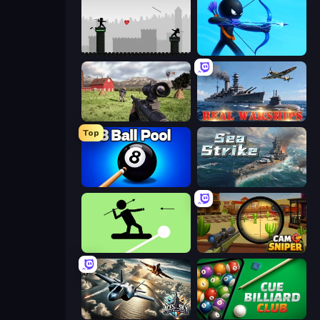
Javelin Fighting
Archers Random
Dead Zed
Real Warships
Top
8 Ball Pool Billiards Multiplayer
Sea Strike
The Spear Stickman
Camo Sniper
Aces of the Sky: Epic Dogfights
Cue Billiard Club