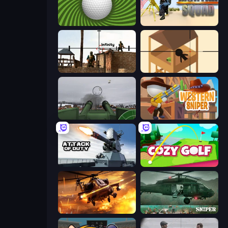
The Speedy Golf
Mortar Squad
Lethal Sniper 3D: Army Soldier
Elite Sniper
Flakmeister
Western Sniper
Attack of Duty
Cozy Golf
Heli Military Base
SNIPER