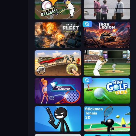
Hotfoot Baseball
Sniper Assassin - Government Agent
Battle Fleet World
Iron Legion
Earn to Die: Zombie Ride
ESPN Arcade Baseball
Power Badminton
Mini Golf Club
Stickman Bullet Warriors
Stickman Tennis 3D