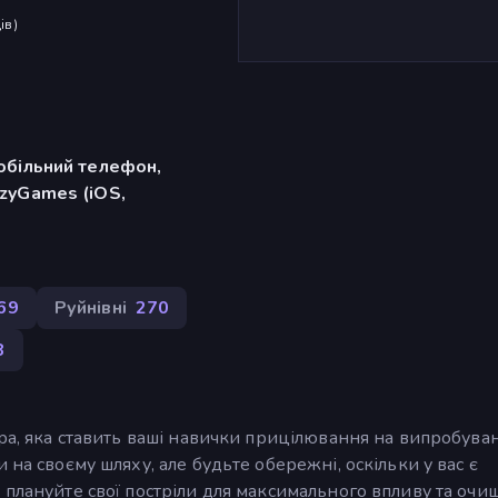
ів
)
обільний телефон,
zyGames (iOS,
69
Руйнівні
270
8
гра, яка ставить ваші навички прицілювання на випробуван
 на своєму шляху, але будьте обережні, оскільки у вас є
 плануйте свої постріли для максимального впливу та оч