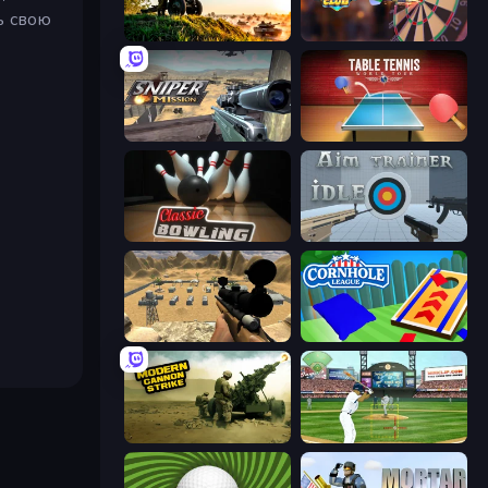
ь свою
Artillery Vs Tanks
Darts Club
Sniper Mission
Table Tennis World Tour
Classic Bowling
Aim Trainer Idle
Ghost Sniper
Cornhole League
Modern Cannon Strike
Baseball