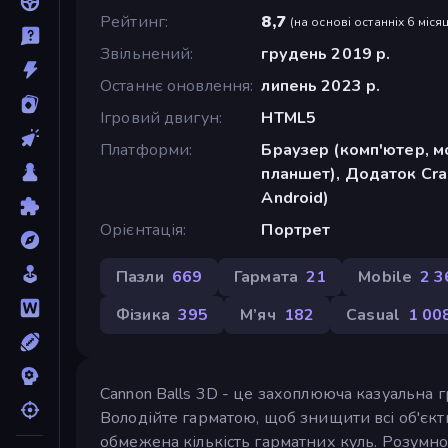
Рейтинг
8,7
(
на основі останніх 6 місяц
Звільнений
грудень 2019 р.
Останнє оновлення
липень 2023 р.
Ігровий двигун
HTML5
Платформи
Браузер (комп'ютер, м
планшет), Додаток Cra
Android)
Орієнтація
Портрет
Пазли
669
Гармата
21
Mobile
2 3
Фізика
395
М’яч
182
Casual
1 00
Cannon Balls 3D - це захоплююча казуальна 
Володійте гарматою, щоб знищити всі об'єкти
обмежена кількість гарматних куль. Розумно