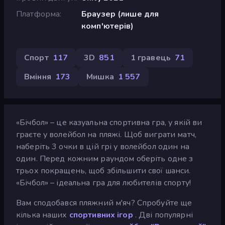
Платформа
Браузер (лише для
комп'ютерів)
Спорт
117
3D
851
1 гравець
71
Вміння
173
Мишка
1 557
«Бічбол» – це казуальна спортивна гра, у якій ви
граєте у волейбол на пляжі. Щоб виграти матч,
наберіть 3 очки в цій грі у волейбол один на
один. Перед кожним раундом оберіть одне з
трьох покращень, щоб збільшити свої шанси.
«Бічбол» – ідеальна гра для любителів спорту!
Вам сподобався пляжний м'яч? Спробуйте ще
кілька наших
спортивних ігор
. Дві популярні