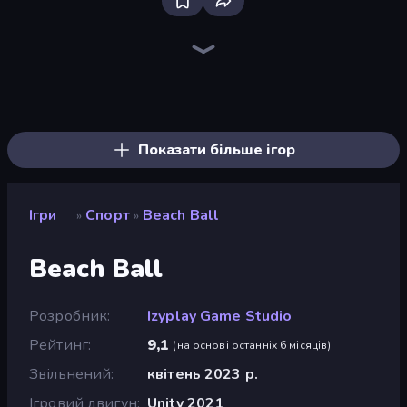
Bloxd.io
Ragdoll Archers
EvoWars.io
Veck.io
Piece of Cake: Merge and Bake
Racing Limits
Traffic Rider
Mahjongg Solitaire
Screw Out: Bolts and Nuts
Words of Wonders
Piles of Mahjong
Designville: Merge & Design
Miniblox
Space Waves
Stickman Clash
SkillWarz
Fortzone Battle Royale
Arrow Escape
Показати більше ігор
Ігри
Спорт
Beach Ball
»
»
Beach Ball
Розробник
Izyplay Game Studio
Рейтинг
9,1
(
на основі останніх 6 місяців
)
Звільнений
квітень 2023 р.
Ігровий двигун
Unity 2021